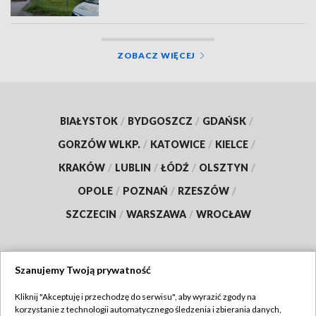
ZOBACZ WIĘCEJ
BIAŁYSTOK
/
BYDGOSZCZ
/
GDAŃSK
/
GORZÓW WLKP.
/
KATOWICE
/
KIELCE
/
KRAKÓW
/
LUBLIN
/
ŁÓDŹ
/
OLSZTYN
/
OPOLE
/
POZNAŃ
/
RZESZÓW
/
SZCZECIN
/
WARSZAWA
/
WROCŁAW
Szanujemy Twoją prywatność
Dołącz do nas:
Kliknij "Akceptuję i przechodzę do serwisu", aby wyrazić zgody na
korzystanie z technologii automatycznego śledzenia i zbierania danych,
TVP