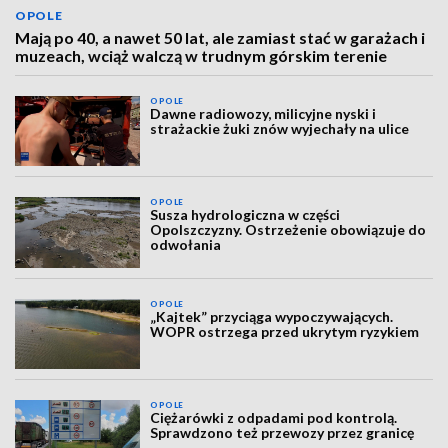
OPOLE
Mają po 40, a nawet 50 lat, ale zamiast stać w garażach i
muzeach, wciąż walczą w trudnym górskim terenie
OPOLE
Dawne radiowozy, milicyjne nyski i
strażackie żuki znów wyjechały na ulice
OPOLE
Susza hydrologiczna w części
Opolszczyzny. Ostrzeżenie obowiązuje do
odwołania
OPOLE
„Kajtek” przyciąga wypoczywających.
WOPR ostrzega przed ukrytym ryzykiem
OPOLE
Ciężarówki z odpadami pod kontrolą.
Sprawdzono też przewozy przez granicę