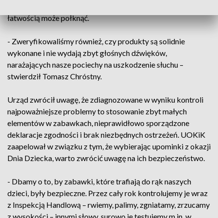
konstrukcyjnych np. zbyt małych elementów, które dziecko z
łatwością może połknąć.
- Zweryfikowaliśmy również, czy produkty są solidnie
wykonane i nie wydają zbyt głośnych dźwięków,
narażających nasze pociechy na uszkodzenie słuchu –
stwierdził Tomasz Chróstny.
Urząd zwrócił uwagę, że zdiagnozowane w wyniku kontroli
najpoważniejsze problemy to stosowanie zbyt małych
elementów w zabawkach, nieprawidłowo sporządzone
deklaracje zgodności i brak niezbędnych ostrzeżeń. UOKiK
zaapelował w związku z tym, że wybierając upominki z okazji
Dnia Dziecka, warto zwrócić uwagę na ich bezpieczeństwo.
- Dbamy o to, by zabawki, które trafiają do rąk naszych
dzieci, były bezpieczne. Przez cały rok kontrolujemy je wraz
z Inspekcją Handlową – rwiemy, palimy, zgniatamy, zrzucamy
z wysokości – innymi słowy, surowo je testujemy m.in. w