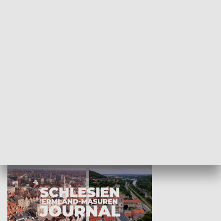
Wejściówka
Zakładka
MNIEJSZOŚCI