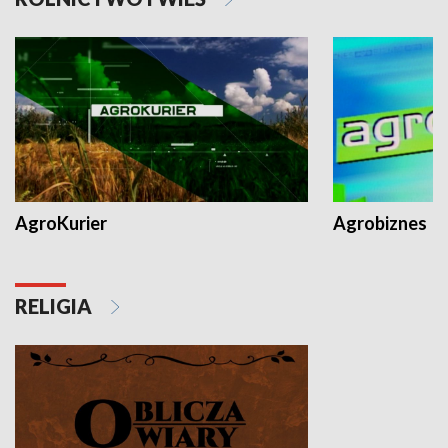
AgroKurier
Agrobiznes
RELIGIA