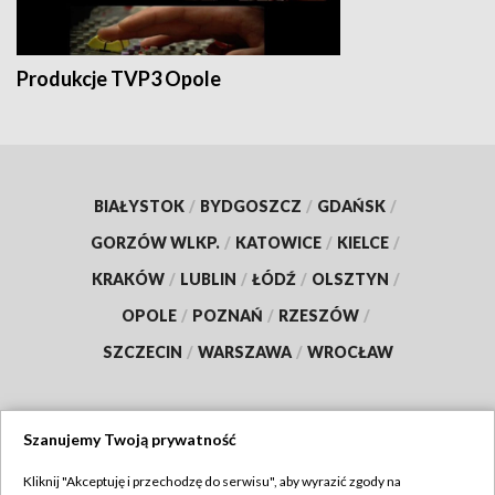
Produkcje TVP3 Opole
BIAŁYSTOK
/
BYDGOSZCZ
/
GDAŃSK
/
GORZÓW WLKP.
/
KATOWICE
/
KIELCE
/
KRAKÓW
/
LUBLIN
/
ŁÓDŹ
/
OLSZTYN
/
OPOLE
/
POZNAŃ
/
RZESZÓW
/
SZCZECIN
/
WARSZAWA
/
WROCŁAW
Szanujemy Twoją prywatność
Dołącz do nas:
Kliknij "Akceptuję i przechodzę do serwisu", aby wyrazić zgody na