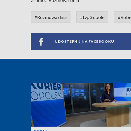
Źródło:
Rozmowa Dnia
#Rozmowa dnia
#tvp3 opole
#Robe
UDOSTĘPNIJ NA FACEBOOKU