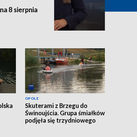
a 8 sierpnia
OPOLE
olska
Skuterami z Brzegu do
Świnoujścia. Grupa śmiałków
podjęła się trzydniowego
wyzwania