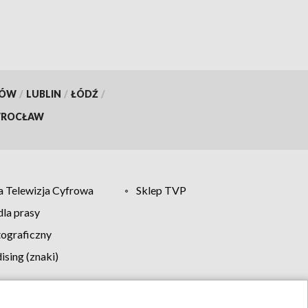
KÓW
/
LUBLIN
/
ŁÓDŹ
/
ROCŁAW
 Telewizja Cyfrowa
Sklep TVP
la prasy
tograficzny
sing (znaki)