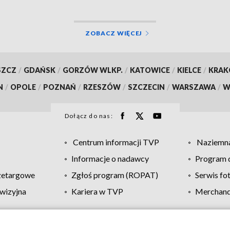
ZOBACZ WIĘCEJ
SZCZ
/
GDAŃSK
/
GORZÓW WLKP.
/
KATOWICE
/
KIELCE
/
KRA
N
/
OPOLE
/
POZNAŃ
/
RZESZÓW
/
SZCZECIN
/
WARSZAWA
/
W
Dołącz do nas:
Centrum informacji TVP
Naziemna
Informacje o nadawcy
Program d
zetargowe
Zgłoś program (ROPAT)
Serwis fo
wizyjna
Kariera w TVP
Merchandi