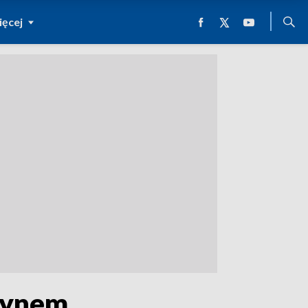
ęcej
zynem