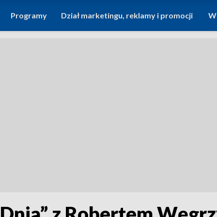
Programy
Dział marketingu, reklamy i promocji
Wi
Dnia” z Robertem Węgr