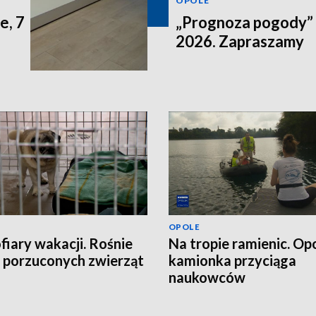
OPOLE
e, 7
„Prognoza pogody” n
2026. Zapraszamy
OPOLE
ofiary wakacji. Rośnie
Na tropie ramienic. Op
a porzuconych zwierząt
kamionka przyciąga
naukowców