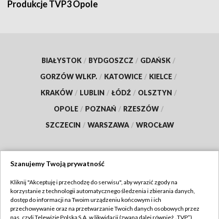
Produkcje TVP3 Opole
BIAŁYSTOK
/
BYDGOSZCZ
/
GDAŃSK
/
GORZÓW WLKP.
/
KATOWICE
/
KIELCE
/
KRAKÓW
/
LUBLIN
/
ŁÓDŹ
/
OLSZTYN
/
OPOLE
/
POZNAŃ
/
RZESZÓW
/
SZCZECIN
/
WARSZAWA
/
WROCŁAW
Szanujemy Twoją prywatność
Dołącz do nas:
Kliknij "Akceptuję i przechodzę do serwisu", aby wyrazić zgody na
korzystanie z technologii automatycznego śledzenia i zbierania danych,
TVP
dostęp do informacji na Twoim urządzeniu końcowym i ich
Abonament TVP
przechowywanie oraz na przetwarzanie Twoich danych osobowych przez
Regulamin TVP
nas, czyli Telewizję Polską S.A. w likwidacji (zwaną dalej również „TVP”),