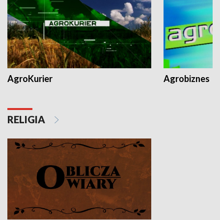
AgroKurier
Agrobiznes
RELIGIA