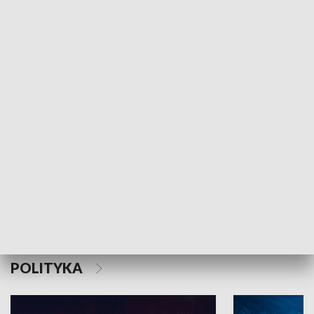
MNIEJSZOŚCI
Schlesien Journal
POLITYKA