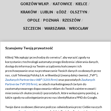
GORZÓW WLKP.
/
KATOWICE
/
KIELCE
/
KRAKÓW
/
LUBLIN
/
ŁÓDŹ
/
OLSZTYN
/
OPOLE
/
POZNAŃ
/
RZESZÓW
/
SZCZECIN
/
WARSZAWA
/
WROCŁAW
Szanujemy Twoją prywatność
Dołącz do nas:
Kliknij "Akceptuję i przechodzę do serwisu", aby wyrazić zgody na
korzystanie z technologii automatycznego śledzenia i zbierania danych,
TVP
dostęp do informacji na Twoim urządzeniu końcowym i ich
Abonament TVP
przechowywanie oraz na przetwarzanie Twoich danych osobowych przez
Regulamin TVP
nas, czyli Telewizję Polską S.A. w likwidacji (zwaną dalej również „TVP”),
Emisja w TVP
Zaufanych Partnerów z IAB* (1201 firm)
oraz pozostałych
Zaufanych
Polityka prywatności
Partnerów TVP (93 firm)
, w celach marketingowych (w tym do
Centrum informacji TVP
Moje zgody
zautomatyzowanego dopasowania reklam do Twoich zainteresowań i
mierzenia ich skuteczności) i pozostałych, które wskazujemy poniżej, a
Naziemna Telewizja Cyfrowa
Pomoc
także zgody na udostępnianie przez nas identyfikatora PPID do Google.
Sklep TVP
Biuro reklamy
Twoje dane osobowe zbierane podczas odwiedzania przez Ciebie naszych
Rada Programowa