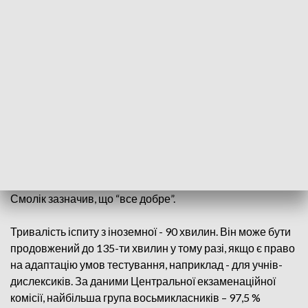
іспити: з польської, математики та сучасної
іноземної мови.
Третю, останню частину “матури” в польській системі
освіти складають у восьмому класі. Екзамену з іноземної
передував іспит з математики та польської мови. За
інформацією Польської агенції преси, цьогоріч по всій
країні іспит складає понад 502,6 тисячі учнів, з них
більше 7 тисяч - громадяни України.
На запитання чи надходили сигнали про порушення, які
могли вплинути на перебіг іспиту, - директор ЦЕК Мартін
Смолік зазначив, що “все добре”.
Тривалість іспиту з іноземної - 90 хвилин. Він може бути
продовжений до 135-ти хвилин у тому разі, якщо є право
на адаптацію умов тестування, наприклад - для учнів-
дислексиків. За даними Центральної екзаменаційної
комісії, найбільша група восьмикласників – 97,5 %