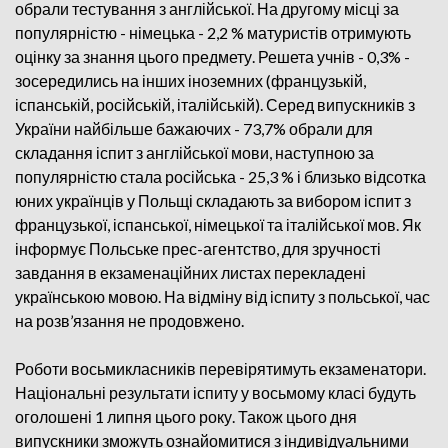
обрали тестування з англійської. На другому місці за
популярністю - німецька - 2,2 % матуристів отримують
оцінку за знання цього предмету. Решета учнів - 0,3% -
зосередились на інших іноземних (французькій,
іспанській, російській, італійській). Серед випускників з
України найбільше бажаючих - 73,7% обрали для
складання іспит з англійської мови, наступною за
популярністю стала російська - 25,3 % і близько відсотка
юних українців у Польщі складають за вибором іспит з
французької, іспанської, німецької та італійської мов. Як
інформує Польське прес-агентство, для зручності
завдання в екзаменаційних листах перекладені
українською мовою. На відміну від іспиту з польської, час
на розв’язання не продовжено.
Роботи восьмикласників перевірятимуть екзаменатори.
Національні результати іспиту у восьмому класі будуть
оголошені 1 липня цього року. Також цього дня
випускники зможуть ознайомитися з індивідуальними