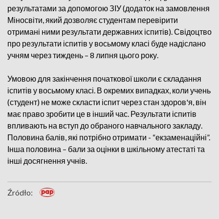
результатами за допомогою ЗІУ (додаток на замовлення
Міносвіти, який дозволяє студентам перевірити
отримані ними результати державних іспитів). Свідоцтво
про результати іспитів у восьмому класі буде надіслано
учням через тиждень – 8 липня цього року.
Умовою для закінчення початкової школи є складання
іспитів у восьмому класі. В окремих випадках, коли учень
(студент) не може скласти іспит через стан здоров'я, він
має право зробити це в інший час. Результати іспитів
впливають на вступ до обраного навчального закладу.
Половина балів, які потрібно отримати - “екзаменаційні”.
Інша половина – бали за оцінки в шкільному атестаті та
інші досягнення учнів.
Źródło: