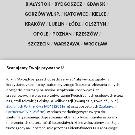
BIAŁYSTOK
/
BYDGOSZCZ
/
GDAŃSK
/
GORZÓW WLKP.
/
KATOWICE
/
KIELCE
/
KRAKÓW
/
LUBLIN
/
ŁÓDŹ
/
OLSZTYN
/
OPOLE
/
POZNAŃ
/
RZESZÓW
/
SZCZECIN
/
WARSZAWA
/
WROCŁAW
Szanujemy Twoją prywatność
Dołącz do nas:
Kliknij "Akceptuję i przechodzę do serwisu", aby wyrazić zgody na
korzystanie z technologii automatycznego śledzenia i zbierania danych,
TVP
dostęp do informacji na Twoim urządzeniu końcowym i ich
Abonament TVP
przechowywanie oraz na przetwarzanie Twoich danych osobowych przez
Regulamin TVP
nas, czyli Telewizję Polską S.A. w likwidacji (zwaną dalej również „TVP”),
Emisja w TVP
Zaufanych Partnerów z IAB* (1201 firm)
Polityka prywatności
oraz pozostałych
Zaufanych
Partnerów TVP (93 firm)
, w celach marketingowych (w tym do
Centrum informacji TVP
Moje zgody
zautomatyzowanego dopasowania reklam do Twoich zainteresowań i
mierzenia ich skuteczności) i pozostałych, które wskazujemy poniżej, a
Naziemna Telewizja Cyfrowa
Pomoc
także zgody na udostępnianie przez nas identyfikatora PPID do Google.
Sklep TVP