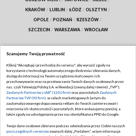
KRAKÓW
/
LUBLIN
/
ŁÓDŹ
/
OLSZTYN
/
OPOLE
/
POZNAŃ
/
RZESZÓW
/
SZCZECIN
/
WARSZAWA
/
WROCŁAW
Szanujemy Twoją prywatność
Dołącz do nas:
Kliknij "Akceptuję i przechodzę do serwisu", aby wyrazić zgody na
korzystanie z technologii automatycznego śledzenia i zbierania danych,
TVP
dostęp do informacji na Twoim urządzeniu końcowym i ich
Abonament TVP
przechowywanie oraz na przetwarzanie Twoich danych osobowych przez
Regulamin TVP
nas, czyli Telewizję Polską S.A. w likwidacji (zwaną dalej również „TVP”),
Emisja w TVP
Zaufanych Partnerów z IAB* (1201 firm)
oraz pozostałych
Zaufanych
Polityka prywatności
Partnerów TVP (93 firm)
, w celach marketingowych (w tym do
Centrum informacji TVP
Moje zgody
zautomatyzowanego dopasowania reklam do Twoich zainteresowań i
mierzenia ich skuteczności) i pozostałych, które wskazujemy poniżej, a
Naziemna Telewizja Cyfrowa
Pomoc
także zgody na udostępnianie przez nas identyfikatora PPID do Google.
Sklep TVP
Biuro reklamy
Twoje dane osobowe zbierane podczas odwiedzania przez Ciebie naszych
Rada Programowa
poszczególnych serwisów
zwanych dalej „Portalem”, w tym informacje
Kontakt