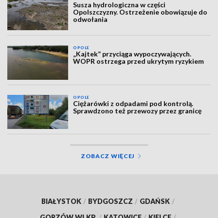
Susza hydrologiczna w części
Opolszczyzny. Ostrzeżenie obowiązuje do
odwołania
OPOLE
„Kajtek” przyciąga wypoczywających.
WOPR ostrzega przed ukrytym ryzykiem
OPOLE
Ciężarówki z odpadami pod kontrolą.
Sprawdzono też przewozy przez granicę
ZOBACZ WIĘCEJ
BIAŁYSTOK
/
BYDGOSZCZ
/
GDAŃSK
/
GORZÓW WLKP.
/
KATOWICE
/
KIELCE
/