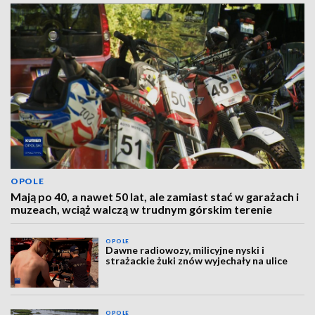
OPOLE
Mają po 40, a nawet 50 lat, ale zamiast stać w garażach i
muzeach, wciąż walczą w trudnym górskim terenie
OPOLE
Dawne radiowozy, milicyjne nyski i
strażackie żuki znów wyjechały na ulice
OPOLE