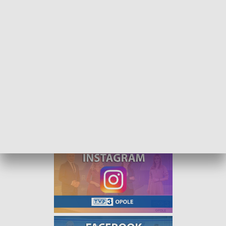
Kurier Opolski - wydanie poranne - 26 maja 2022
Kurier Opolski - wydanie poranne, od poniedziałku
do piątku o godzinie 8:00.