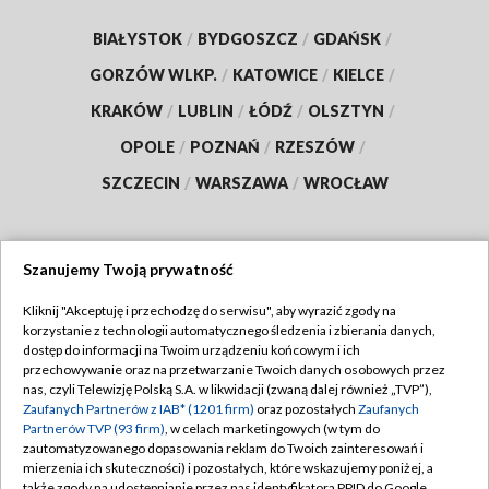
BIAŁYSTOK
/
BYDGOSZCZ
/
GDAŃSK
/
GORZÓW WLKP.
/
KATOWICE
/
KIELCE
/
KRAKÓW
/
LUBLIN
/
ŁÓDŹ
/
OLSZTYN
/
OPOLE
/
POZNAŃ
/
RZESZÓW
/
SZCZECIN
/
WARSZAWA
/
WROCŁAW
Szanujemy Twoją prywatność
Dołącz do nas:
Kliknij "Akceptuję i przechodzę do serwisu", aby wyrazić zgody na
korzystanie z technologii automatycznego śledzenia i zbierania danych,
TVP
dostęp do informacji na Twoim urządzeniu końcowym i ich
Abonament TVP
przechowywanie oraz na przetwarzanie Twoich danych osobowych przez
Regulamin TVP
nas, czyli Telewizję Polską S.A. w likwidacji (zwaną dalej również „TVP”),
Emisja w TVP
Zaufanych Partnerów z IAB* (1201 firm)
oraz pozostałych
Zaufanych
Polityka prywatności
Partnerów TVP (93 firm)
, w celach marketingowych (w tym do
Centrum informacji TVP
Moje zgody
zautomatyzowanego dopasowania reklam do Twoich zainteresowań i
mierzenia ich skuteczności) i pozostałych, które wskazujemy poniżej, a
Naziemna Telewizja Cyfrowa
Pomoc
także zgody na udostępnianie przez nas identyfikatora PPID do Google.