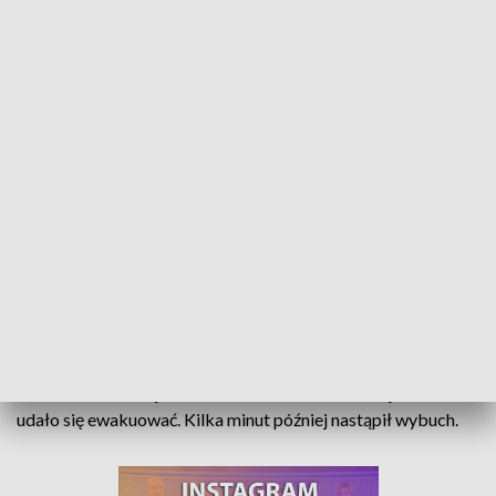
Nastolatka uratowała swoją rodzinę. Zauważyła pożar i zaalarmowała bliskich
Uratowała życie rodzinie, a za swoją postawę otrzymała dziś
odznakę Iuvenis Forti, przyznawaną młodym bohaterom.
Paulina Kobak licealistka ze Strzelec Opolskich 26 marca
zauważyła pożar w swoim domu. Dzięki jej szybkiej reakcji i
zachowaniu zimnej krwi mieszkańcom w ostatniej chwili
udało się ewakuować. Kilka minut później nastąpił wybuch.