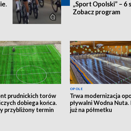
ie.
„Sport Opolski” – 6 
Zobacz program
OPOLE
t prudnickich torów
Trwa modernizacja opo
iczych dobiega końca.
pływalni Wodna Nuta.
 przybliżony termin
już na półmetku
cia obiektu