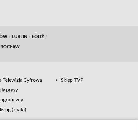
KÓW
/
LUBLIN
/
ŁÓDŹ
/
ROCŁAW
 Telewizja Cyfrowa
Sklep TVP
la prasy
tograficzny
sing (znaki)