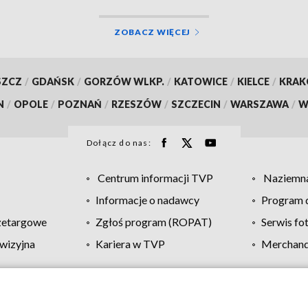
ZOBACZ WIĘCEJ
SZCZ
/
GDAŃSK
/
GORZÓW WLKP.
/
KATOWICE
/
KIELCE
/
KRA
N
/
OPOLE
/
POZNAŃ
/
RZESZÓW
/
SZCZECIN
/
WARSZAWA
/
W
Dołącz do nas:
Centrum informacji TVP
Naziemna
Informacje o nadawcy
Program d
zetargowe
Zgłoś program (ROPAT)
Serwis fo
wizyjna
Kariera w TVP
Merchandi