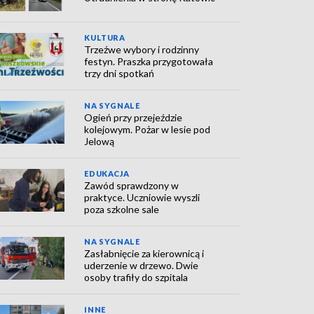
KULTURA
Trzeźwe wybory i rodzinny
festyn. Praszka przygotowała
trzy dni spotkań
NA SYGNALE
Ogień przy przejeździe
kolejowym. Pożar w lesie pod
Jelową
EDUKACJA
Zawód sprawdzony w
praktyce. Uczniowie wyszli
poza szkolne sale
NA SYGNALE
Zasłabnięcie za kierownicą i
uderzenie w drzewo. Dwie
osoby trafiły do szpitala
INNE