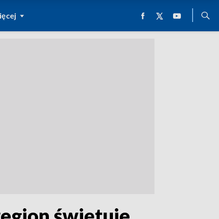
ęcej
region świętuje