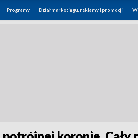
Programy
Dział marketingu, reklamy i promocji
Wi
potrójnej koronie. Cały 