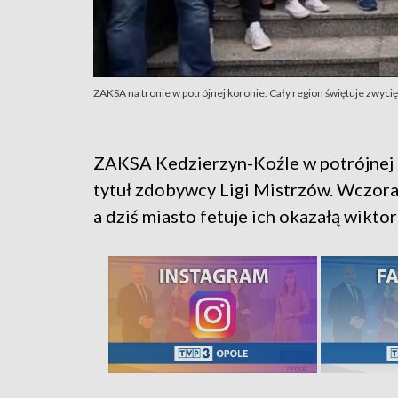
ZAKSA na tronie w potrójnej koronie. Cały region świętuje zwyci
ZAKSA Kedzierzyn-Koźle w potrójnej k
tytuł zdobywcy Ligi Mistrzów. Wczoraj
a dziś miasto fetuje ich okazałą wikto