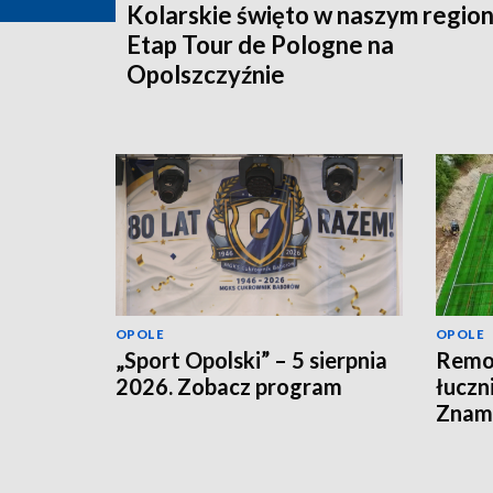
Kolarskie święto w naszym region
Etap Tour de Pologne na
Opolszczyźnie
OPOLE
OPOLE
„Sport Opolski” – 5 sierpnia
Remon
2026. Zobacz program
łuczn
Znamy
otwar