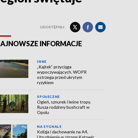
UDOSTĘPNIJ:
AJNOWSZE INFORMACJE
INNE
„Kajtek” przyciąga
wypoczywających. WOPR
ostrzega przed ukrytym
ryzykiem
SPOŁECZNE
Ogień, sznurek i leśne tropy.
Rusza rodzinny bushcraft w
Opolu
NA SYGNALE
Kolizja i dachowanie na A4.
Utrudnienia w stronę Katowic