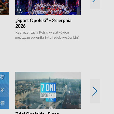
„Sport Opolski” – 3 sierpnia
„Sport Opolsk
2026
Reprezentacja P
mężczyzn w półfi
Reprezentacja Polski w siatkówce
meczu ćwierćfin
mężczyzn obroniła tytuł zdobywców Ligi
Biało-Czerwoni p
w
Narodów. W finale pokonali Amerykanów
Ningbo Ukraińcó
niejów
po tie-breaku. W meczu nie zabrakło
opolskich wątków.