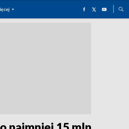
ęcej
o najmniej 15 mln