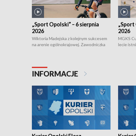
„Sport Opolski” – 6 sierpnia
„Sport 
2026
2026
Wiktoria Madejska z kolejnym sukcesem
MGKS Cuk
na arenie ogólnokrajowej. Zawodniczka
lecie ist
Klubu Kolarskiego Ziemia Brzeska
odbył się
została podwójna Mistrzynią Polski
również o
Juniorów Młodszych w kolarstwie
Otwartyc
torowym.
plażowej
INFORMACJE
meczu Ko