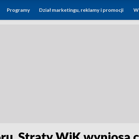
Programy
Dział marketingu, reklamy i promocji
Wi
ru. Straty WiK wyniosą c