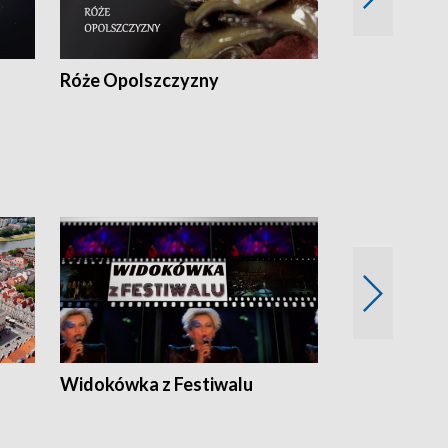
Róże Opolszczyzny
Czas report
Widokówka z Festiwalu
Strefa Kultu