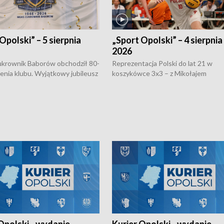
Opolski” – 5 sierpnia
„Sport Opolski” – 4 sierpnia
2026
rownik Baborów obchodził 80-
Reprezentacja Polski do lat 21 w
nienia klubu. Wyjątkowy jubileusz
koszykówce 3x3 – z Mikołajem
 na sportowo. W programie
Kowalczykiem z opolskiego AZS-u 
 turnieju eliminacyjnym
składzie - wygrała dwa z trzech tur
h Mistrzostw w siatkówce
w ramach Ligi Narodów. Rywalizacja
 amatorów w Opolu oraz o
odbyła się w węgierskim Szolnok.
lejarza Opole. Zapraszamy!