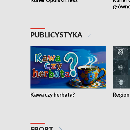
Kurier Opolski Flesz
Kurier 
główn
PUBLICYSTYKA
Kawa czy herbata?
Region
SPORT