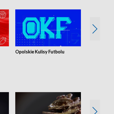
Opolskie Kulisy Futbolu
Złote chwile
sportu