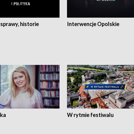
 sprawy, historie
Interwencje Opolskie
ka
W rytmie festiwalu