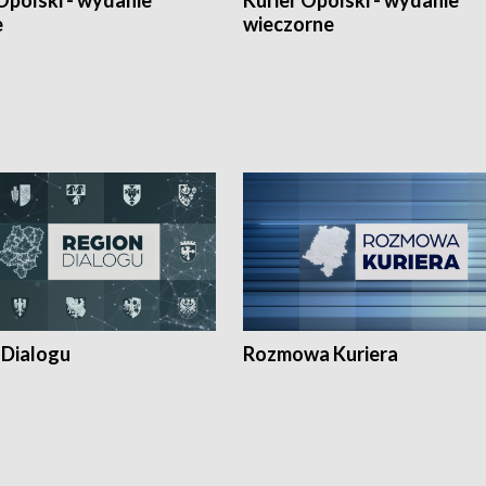
Opolski - wydanie
Kurier Opolski - wydanie
e
wieczorne
 Dialogu
Rozmowa Kuriera