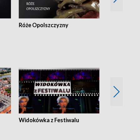
Róże Opolszczyzny
Czas report
Widokówka z Festiwalu
Strefa Kultu