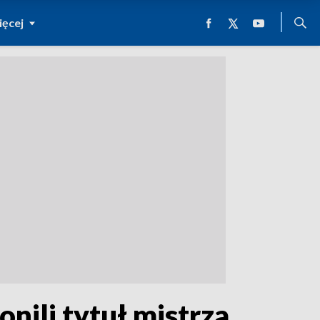
ęcej
nili tytuł mistrza