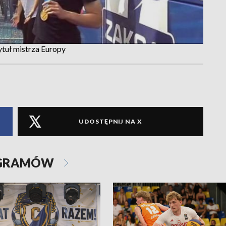
ytuł mistrza Europy
UDOSTĘPNIJ NA X
OGRAMÓW