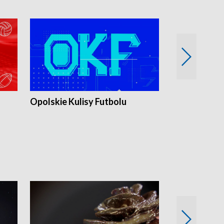
Opolskie Kulisy Futbolu
Złote chwile
sportu