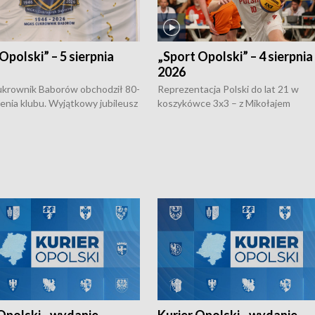
Opolski” – 5 sierpnia
„Sport Opolski” – 4 sierpnia
2026
rownik Baborów obchodził 80-
Reprezentacja Polski do lat 21 w
nienia klubu. Wyjątkowy jubileusz
koszykówce 3x3 – z Mikołajem
 na sportowo. W programie
Kowalczykiem z opolskiego AZS-u 
 turnieju eliminacyjnym
składzie - wygrała dwa z trzech tur
h Mistrzostw w siatkówce
w ramach Ligi Narodów. Rywalizacja
 amatorów w Opolu oraz o
odbyła się w węgierskim Szolnok.
lejarza Opole. Zapraszamy!