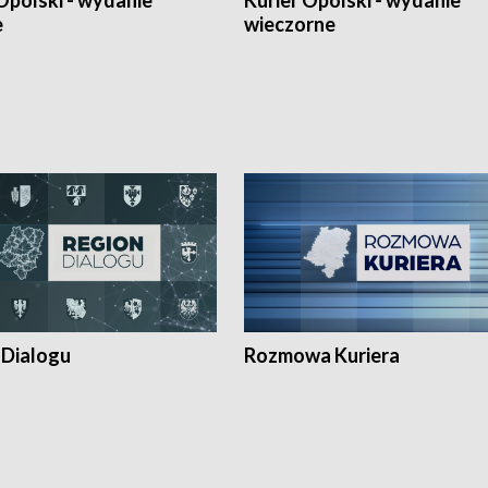
Opolski - wydanie
Kurier Opolski - wydanie
e
wieczorne
 Dialogu
Rozmowa Kuriera