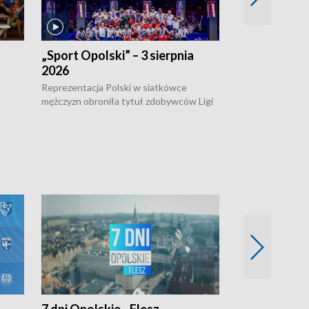
„Sport Opolski” – 3 sierpnia
„Sport Opolsk
2026
Reprezentacja P
mężczyzn w półfi
Reprezentacja Polski w siatkówce
meczu ćwierćfin
mężczyzn obroniła tytuł zdobywców Ligi
Biało-Czerwoni p
w
Narodów. W finale pokonali Amerykanów
Ningbo Ukraińcó
niejów
po tie-breaku. W meczu nie zabrakło
opolskich wątków.