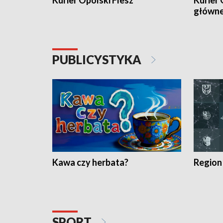
Kurier Opolski Flesz
Kurier 
główn
PUBLICYSTYKA
Kawa czy herbata?
Region
SPORT