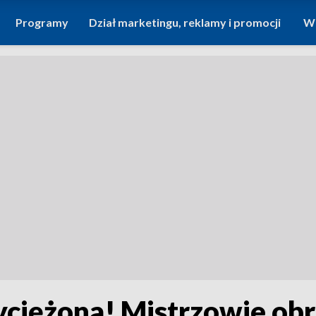
Programy
Dział marketingu, reklamy i promocji
Wi
ciężona! Mistrzowie obro