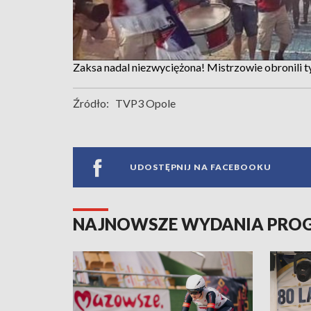
Zaksa nadal niezwyciężona! Mistrzowie obronili t
Źródło:
TVP3 Opole
UDOSTĘPNIJ NA FACEBOOKU
NAJNOWSZE WYDANIA PR