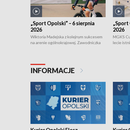
„Sport Opolski” – 6 sierpnia
„Sport 
2026
2026
Wiktoria Madejska z kolejnym sukcesem
MGKS Cuk
na arenie ogólnokrajowej. Zawodniczka
lecie ist
Klubu Kolarskiego Ziemia Brzeska
odbył się
została podwójna Mistrzynią Polski
również o
Juniorów Młodszych w kolarstwie
Otwartyc
torowym.
plażowej
INFORMACJE
meczu Ko