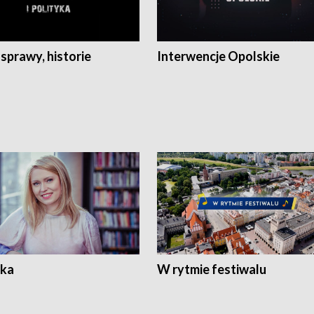
 sprawy, historie
Interwencje Opolskie
ka
W rytmie festiwalu