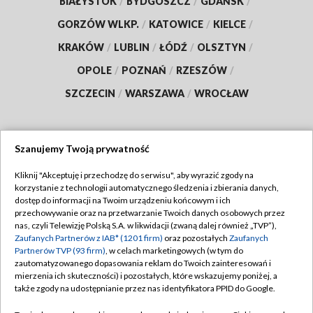
BIAŁYSTOK
/
BYDGOSZCZ
/
GDAŃSK
/
GORZÓW WLKP.
/
KATOWICE
/
KIELCE
/
KRAKÓW
/
LUBLIN
/
ŁÓDŹ
/
OLSZTYN
/
OPOLE
/
POZNAŃ
/
RZESZÓW
/
SZCZECIN
/
WARSZAWA
/
WROCŁAW
Szanujemy Twoją prywatność
Dołącz do nas:
Kliknij "Akceptuję i przechodzę do serwisu", aby wyrazić zgody na
korzystanie z technologii automatycznego śledzenia i zbierania danych,
TVP
dostęp do informacji na Twoim urządzeniu końcowym i ich
Abonament TVP
przechowywanie oraz na przetwarzanie Twoich danych osobowych przez
Regulamin TVP
nas, czyli Telewizję Polską S.A. w likwidacji (zwaną dalej również „TVP”),
Emisja w TVP
Zaufanych Partnerów z IAB* (1201 firm)
oraz pozostałych
Zaufanych
Polityka prywatności
Partnerów TVP (93 firm)
, w celach marketingowych (w tym do
Centrum informacji TVP
Moje zgody
zautomatyzowanego dopasowania reklam do Twoich zainteresowań i
mierzenia ich skuteczności) i pozostałych, które wskazujemy poniżej, a
Naziemna Telewizja Cyfrowa
Pomoc
także zgody na udostępnianie przez nas identyfikatora PPID do Google.
Sklep TVP
Biuro reklamy