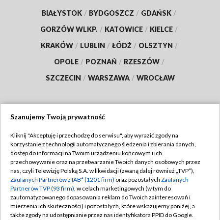
BIAŁYSTOK
/
BYDGOSZCZ
/
GDAŃSK
/
GORZÓW WLKP.
/
KATOWICE
/
KIELCE
/
KRAKÓW
/
LUBLIN
/
ŁÓDŹ
/
OLSZTYN
/
OPOLE
/
POZNAŃ
/
RZESZÓW
/
SZCZECIN
/
WARSZAWA
/
WROCŁAW
Szanujemy Twoją prywatność
Dołącz do nas:
Kliknij "Akceptuję i przechodzę do serwisu", aby wyrazić zgody na
korzystanie z technologii automatycznego śledzenia i zbierania danych,
TVP
dostęp do informacji na Twoim urządzeniu końcowym i ich
Abonament TVP
przechowywanie oraz na przetwarzanie Twoich danych osobowych przez
Regulamin TVP
nas, czyli Telewizję Polską S.A. w likwidacji (zwaną dalej również „TVP”),
Emisja w TVP
Zaufanych Partnerów z IAB* (1201 firm)
oraz pozostałych
Zaufanych
Polityka prywatności
Partnerów TVP (93 firm)
, w celach marketingowych (w tym do
Centrum informacji TVP
Moje zgody
zautomatyzowanego dopasowania reklam do Twoich zainteresowań i
mierzenia ich skuteczności) i pozostałych, które wskazujemy poniżej, a
Naziemna Telewizja Cyfrowa
Pomoc
także zgody na udostępnianie przez nas identyfikatora PPID do Google.