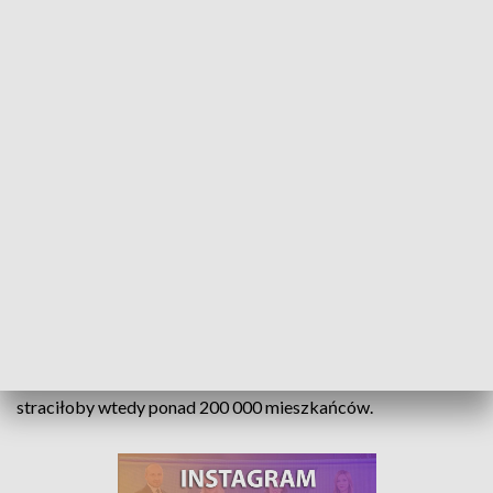
Przywrócili, by zlikwidować? Połączenie południa regionu z Warszawą
zagrożone
Nowy rozkład jazdy PKP może dla mieszkańców
Opolszczyzny przynieść negatywną zmianę. Nieoficjalnie
mówi się o likwidacji połączenia na linii łączącej południową
część regionu z Warszawą. Połączenie ze stolicą kraju
straciłoby wtedy ponad 200 000 mieszkańców.