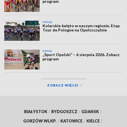
program
OPOLE
Kolarskie święto w naszym regionie. Etap
Tour de Pologne na Opolszczyźnie
OPOLE
„Sport Opolski” – 6 sierpnia 2026. Zobacz
program
ZOBACZ WIĘCEJ
BIAŁYSTOK
/
BYDGOSZCZ
/
GDAŃSK
/
GORZÓW WLKP.
/
KATOWICE
/
KIELCE
/