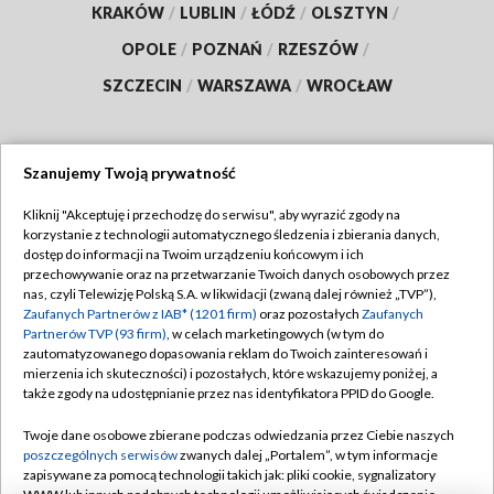
KRAKÓW
/
LUBLIN
/
ŁÓDŹ
/
OLSZTYN
/
OPOLE
/
POZNAŃ
/
RZESZÓW
/
SZCZECIN
/
WARSZAWA
/
WROCŁAW
Szanujemy Twoją prywatność
Dołącz do nas:
Kliknij "Akceptuję i przechodzę do serwisu", aby wyrazić zgody na
korzystanie z technologii automatycznego śledzenia i zbierania danych,
TVP
dostęp do informacji na Twoim urządzeniu końcowym i ich
Abonament TVP
przechowywanie oraz na przetwarzanie Twoich danych osobowych przez
Regulamin TVP
nas, czyli Telewizję Polską S.A. w likwidacji (zwaną dalej również „TVP”),
Emisja w TVP
Zaufanych Partnerów z IAB* (1201 firm)
oraz pozostałych
Zaufanych
Polityka prywatności
Partnerów TVP (93 firm)
, w celach marketingowych (w tym do
Centrum informacji TVP
Moje zgody
zautomatyzowanego dopasowania reklam do Twoich zainteresowań i
mierzenia ich skuteczności) i pozostałych, które wskazujemy poniżej, a
Naziemna Telewizja Cyfrowa
Pomoc
także zgody na udostępnianie przez nas identyfikatora PPID do Google.
Sklep TVP
Biuro reklamy
Twoje dane osobowe zbierane podczas odwiedzania przez Ciebie naszych
Rada Programowa
poszczególnych serwisów
zwanych dalej „Portalem”, w tym informacje
Kontakt
zapisywane za pomocą technologii takich jak: pliki cookie, sygnalizatory
System NOS