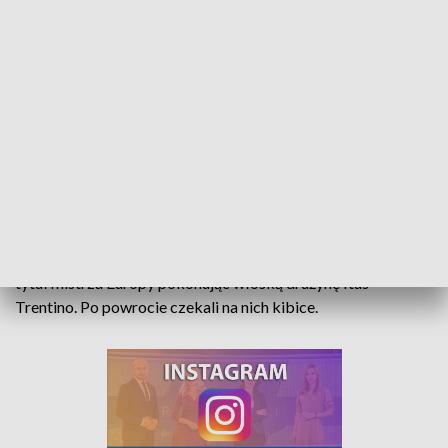
Zaksa nadal niezwyciężona! Mistrzowie obronili tytuł mistrza Europy
Powitanie mistrzów w Kędzierzynie-Koźlu. ZAKSA obroniła
tytuł mistrza Europy pokonując włoską drużynę Itas
Trentino. Po powrocie czekali na nich kibice.