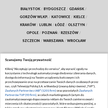
BIAŁYSTOK
/
BYDGOSZCZ
/
GDAŃSK
/
GORZÓW WLKP.
/
KATOWICE
/
KIELCE
/
KRAKÓW
/
LUBLIN
/
ŁÓDŹ
/
OLSZTYN
/
OPOLE
/
POZNAŃ
/
RZESZÓW
/
SZCZECIN
/
WARSZAWA
/
WROCŁAW
Szanujemy Twoją prywatność
Dołącz do nas:
Kliknij "Akceptuję i przechodzę do serwisu", aby wyrazić zgody na
korzystanie z technologii automatycznego śledzenia i zbierania danych,
TVP
dostęp do informacji na Twoim urządzeniu końcowym i ich
Abonament TVP
przechowywanie oraz na przetwarzanie Twoich danych osobowych przez
Regulamin TVP
nas, czyli Telewizję Polską S.A. w likwidacji (zwaną dalej również „TVP”),
Emisja w TVP
Zaufanych Partnerów z IAB* (1201 firm)
oraz pozostałych
Zaufanych
Polityka prywatności
Partnerów TVP (93 firm)
, w celach marketingowych (w tym do
Centrum informacji TVP
Moje zgody
zautomatyzowanego dopasowania reklam do Twoich zainteresowań i
mierzenia ich skuteczności) i pozostałych, które wskazujemy poniżej, a
Naziemna Telewizja Cyfrowa
Pomoc
także zgody na udostępnianie przez nas identyfikatora PPID do Google.