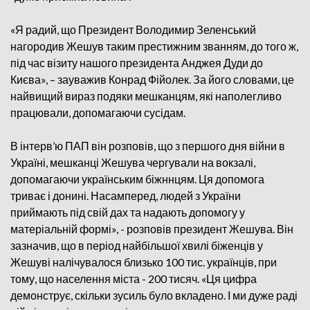
«Я радий, що Президент Володимир Зеленський
нагородив Жешув таким престижним званням, до того ж,
під час візиту нашого президента Анджея Дуди до
Києва», – зауважив Конрад Фійолек. За його словами, це
найвищий вираз подяки мешканцям, які наполегливо
працювали, допомагаючи сусідам.
В інтерв’ю ПАП він розповів, що з першого дня війни в
Україні, мешканці Жешува чергували на вокзалі,
допомагаючи українським біжннцям. Ця допомога
триває і донині. Насамперед, людей з України
приймають під свій дах та надають допомогу у
матеріальній формі», - розповів президент Жешува. Він
зазначив, що в період найбільшої хвилі біженців у
Жешуві налічувалося близько 100 тис. українців, при
тому, що населення міста - 200 тисяч. «Ця цифра
демонструє, скільки зусиль було вкладено. І ми дуже раді