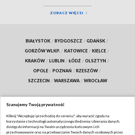
ZOBACZ WIĘCEJ
BIAŁYSTOK
/
BYDGOSZCZ
/
GDAŃSK
/
GORZÓW WLKP.
/
KATOWICE
/
KIELCE
/
KRAKÓW
/
LUBLIN
/
ŁÓDŹ
/
OLSZTYN
/
OPOLE
/
POZNAŃ
/
RZESZÓW
/
SZCZECIN
/
WARSZAWA
/
WROCŁAW
Szanujemy Twoją prywatność
Dołącz do nas:
Kliknij "Akceptuję i przechodzę do serwisu", aby wyrazić zgody na
korzystanie z technologii automatycznego śledzenia i zbierania danych,
TVP
dostęp do informacji na Twoim urządzeniu końcowym i ich
Abonament TVP
przechowywanie oraz na przetwarzanie Twoich danych osobowych przez
Regulamin TVP