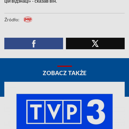
цій відзнаці» - сказав він.
Źródło:
ZOBACZ TAKŻE