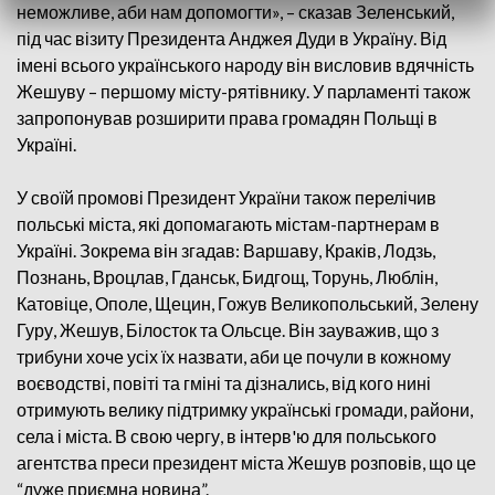
неможливе, аби нам допомогти», – сказав Зеленський,
під час візиту Президента Анджея Дуди в Україну. Від
імені всього українського народу він висловив вдячність
Жешуву – першому місту-рятівнику. У парламенті також
запропонував розширити права громадян Польщі в
Україні.
У своїй промові Президент України також перелічив
польські міста, які допомагають містам-партнерам в
Україні. Зокрема він згадав: Варшаву, Краків, Лодзь,
Познань, Вроцлав, Гданськ, Бидгощ, Торунь, Люблін,
Катовіце, Ополе, Щецин, Гожув Великопольський, Зелену
Гуру, Жешув, Білосток та Ольсце. Він зауважив, що з
трибуни хоче усіх їх назвати, аби це почули в кожному
воєводстві, повіті та гміні та дізнались, від кого нині
отримують велику підтримку українські громади, райони,
села і міста. В свою чергу, в інтерв'ю для польського
агентства преси президент міста Жешув розповів, що це
“дуже приємна новина”.