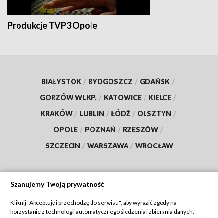
Produkcje TVP3 Opole
BIAŁYSTOK
/
BYDGOSZCZ
/
GDAŃSK
/
GORZÓW WLKP.
/
KATOWICE
/
KIELCE
/
KRAKÓW
/
LUBLIN
/
ŁÓDŹ
/
OLSZTYN
/
OPOLE
/
POZNAŃ
/
RZESZÓW
/
SZCZECIN
/
WARSZAWA
/
WROCŁAW
Szanujemy Twoją prywatność
Dołącz do nas:
Kliknij "Akceptuję i przechodzę do serwisu", aby wyrazić zgody na
korzystanie z technologii automatycznego śledzenia i zbierania danych,
TVP