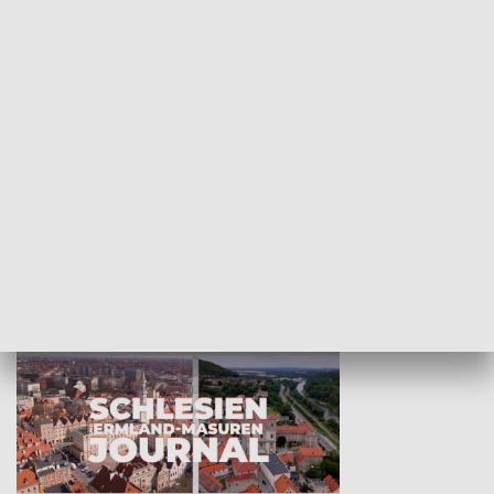
Wejściówka
Zakładka
MNIEJSZOŚCI