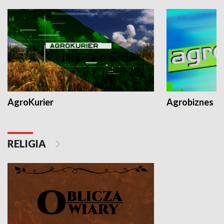
AgroKurier
Agrobiznes
RELIGIA