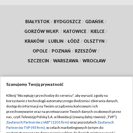
BIAŁYSTOK
/
BYDGOSZCZ
/
GDAŃSK
/
GORZÓW WLKP.
/
KATOWICE
/
KIELCE
/
KRAKÓW
/
LUBLIN
/
ŁÓDŹ
/
OLSZTYN
/
OPOLE
/
POZNAŃ
/
RZESZÓW
/
SZCZECIN
/
WARSZAWA
/
WROCŁAW
Szanujemy Twoją prywatność
Dołącz do nas:
Kliknij "Akceptuję i przechodzę do serwisu", aby wyrazić zgody na
korzystanie z technologii automatycznego śledzenia i zbierania danych,
TVP
dostęp do informacji na Twoim urządzeniu końcowym i ich
Abonament TVP
przechowywanie oraz na przetwarzanie Twoich danych osobowych przez
Regulamin TVP
nas, czyli Telewizję Polską S.A. w likwidacji (zwaną dalej również „TVP”),
Emisja w TVP
Zaufanych Partnerów z IAB* (1201 firm)
oraz pozostałych
Zaufanych
Polityka prywatności
Partnerów TVP (93 firm)
, w celach marketingowych (w tym do
Centrum informacji TVP
Moje zgody
zautomatyzowanego dopasowania reklam do Twoich zainteresowań i