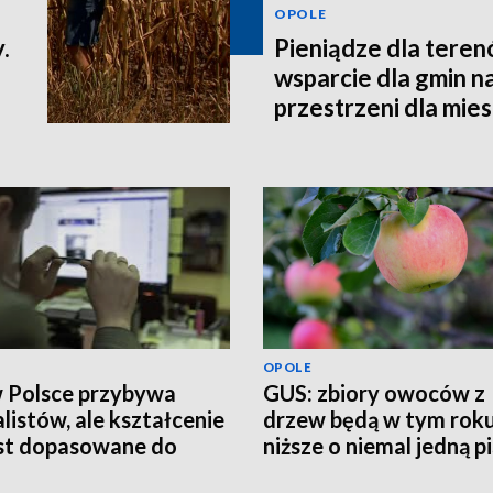
OPOLE
.
Pieniądze dla teren
wsparcie dla gmin n
przestrzeni dla mi
OPOLE
w Polsce przybywa
GUS: zbiory owoców z
alistów, ale kształcenie
drzew będą w tym rok
est dopasowane do
niższe o niemal jedną p
eb rynku pracy