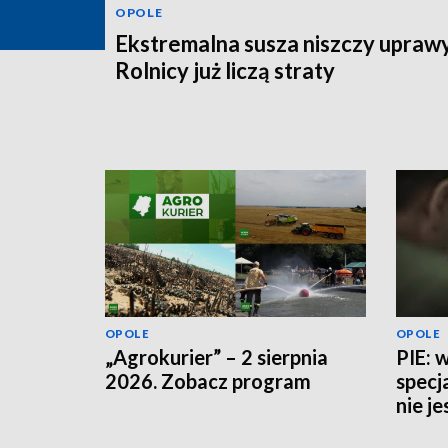
OPOLE
Ekstremalna susza niszczy uprawy
Rolnicy już liczą straty
OPOLE
OPOLE
„Agrokurier” – 2 sierpnia
PIE: 
2026. Zobacz program
specj
nie j
potrz