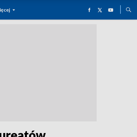
ęcej
aureatów