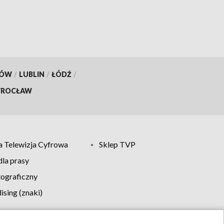
KÓW
/
LUBLIN
/
ŁÓDŹ
/
ROCŁAW
 Telewizja Cyfrowa
Sklep TVP
la prasy
tograficzny
sing (znaki)