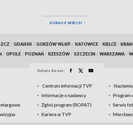
ZOBACZ WIĘCEJ
SZCZ
/
GDAŃSK
/
GORZÓW WLKP.
/
KATOWICE
/
KIELCE
/
KRA
N
/
OPOLE
/
POZNAŃ
/
RZESZÓW
/
SZCZECIN
/
WARSZAWA
/
W
Dołącz do nas:
Centrum informacji TVP
Naziemna
Informacje o nadawcy
Program d
zetargowe
Zgłoś program (ROPAT)
Serwis fo
wizyjna
Kariera w TVP
Merchandi