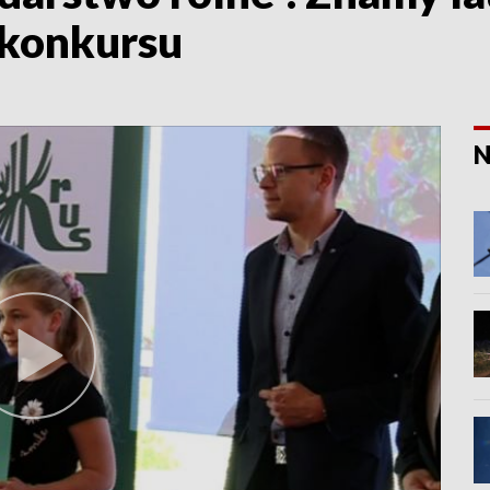
 konkursu
N