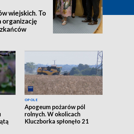
ów wiejskich. To
a organizację
eszkańców
OPOLE
Apogeum pożarów pól
u
rolnych. W okolicach
iątą
Kluczborka spłonęło 21
hektarów