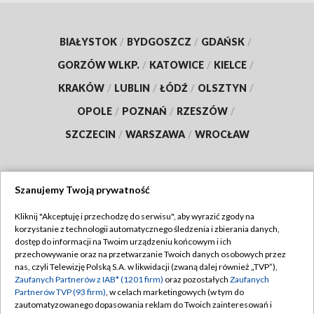
BIAŁYSTOK
/
BYDGOSZCZ
/
GDAŃSK
/
GORZÓW WLKP.
/
KATOWICE
/
KIELCE
/
KRAKÓW
/
LUBLIN
/
ŁÓDŹ
/
OLSZTYN
/
OPOLE
/
POZNAŃ
/
RZESZÓW
/
SZCZECIN
/
WARSZAWA
/
WROCŁAW
Szanujemy Twoją prywatność
Dołącz do nas:
Kliknij "Akceptuję i przechodzę do serwisu", aby wyrazić zgody na
korzystanie z technologii automatycznego śledzenia i zbierania danych,
TVP
dostęp do informacji na Twoim urządzeniu końcowym i ich
Abonament TVP
przechowywanie oraz na przetwarzanie Twoich danych osobowych przez
Regulamin TVP
nas, czyli Telewizję Polską S.A. w likwidacji (zwaną dalej również „TVP”),
Emisja w TVP
Zaufanych Partnerów z IAB* (1201 firm)
oraz pozostałych
Zaufanych
Polityka prywatności
Partnerów TVP (93 firm)
, w celach marketingowych (w tym do
Centrum informacji TVP
Moje zgody
zautomatyzowanego dopasowania reklam do Twoich zainteresowań i