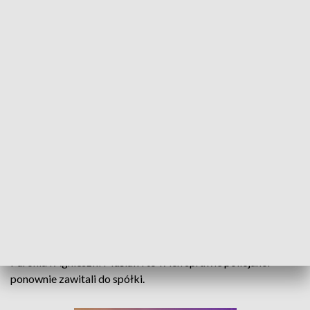
Biuletyn zarzuca, prezes zaprzecza. Wodociągi pod lupą śledczych
Kolejna odsłona afery WiK. Biuletyn opolskiego Zakładu
Komunalnego informuje, że do wodociągów po raz drugi
weszła policja i zabezpieczyła komputery prezesa Jakiego.
Ten dementuje rewelacje anonimowego autora. Wcześniej w
ręce śledczych trafiły komputery wiceprezesów Sebastiana
Paronia i Agnieszki Maślak i to w ich sprawie policjanci
ponownie zawitali do spółki.