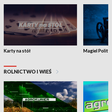
Karty na stół
Magiel Polity
ROLNICTWO I WIEŚ