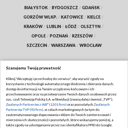
BIAŁYSTOK
/
BYDGOSZCZ
/
GDAŃSK
/
GORZÓW WLKP.
/
KATOWICE
/
KIELCE
/
KRAKÓW
/
LUBLIN
/
ŁÓDŹ
/
OLSZTYN
/
OPOLE
/
POZNAŃ
/
RZESZÓW
/
SZCZECIN
/
WARSZAWA
/
WROCŁAW
Szanujemy Twoją prywatność
Dołącz do nas:
Kliknij "Akceptuję i przechodzę do serwisu", aby wyrazić zgody na
korzystanie z technologii automatycznego śledzenia i zbierania danych,
TVP
dostęp do informacji na Twoim urządzeniu końcowym i ich
Abonament TVP
przechowywanie oraz na przetwarzanie Twoich danych osobowych przez
Regulamin TVP
nas, czyli Telewizję Polską S.A. w likwidacji (zwaną dalej również „TVP”),
Emisja w TVP
Zaufanych Partnerów z IAB* (1201 firm)
oraz pozostałych
Zaufanych
Polityka prywatności
Partnerów TVP (93 firm)
, w celach marketingowych (w tym do
Centrum informacji TVP
Moje zgody
zautomatyzowanego dopasowania reklam do Twoich zainteresowań i
mierzenia ich skuteczności) i pozostałych, które wskazujemy poniżej, a
Naziemna Telewizja Cyfrowa
Pomoc
także zgody na udostępnianie przez nas identyfikatora PPID do Google.