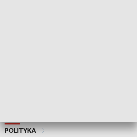
Wejściówka
Zakładka
MNIEJSZOŚCI
Schlesien Journal
POLITYKA