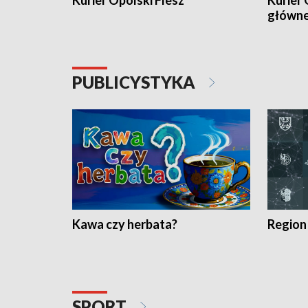
Kurier Opolski Flesz
Kurier 
główn
PUBLICYSTYKA
Kawa czy herbata?
Region
SPORT