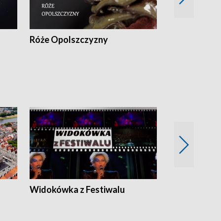
Róże Opolszczyzny
Czas report
Widokówka z Festiwalu
Strefa Kultu