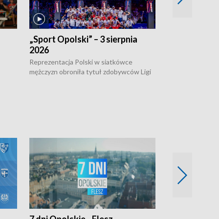
„Sport Opolski” – 3 sierpnia
„Sport Opolsk
2026
Reprezentacja P
mężczyzn w półfi
Reprezentacja Polski w siatkówce
meczu ćwierćfin
mężczyzn obroniła tytuł zdobywców Ligi
Biało-Czerwoni p
w
Narodów. W finale pokonali Amerykanów
Ningbo Ukraińcó
niejów
po tie-breaku. W meczu nie zabrakło
opolskich wątków.