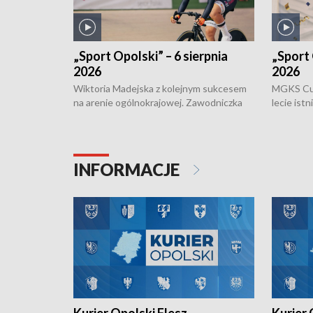
„Sport Opolski” – 6 sierpnia
„Sport 
2026
2026
Wiktoria Madejska z kolejnym sukcesem
MGKS Cuk
na arenie ogólnokrajowej. Zawodniczka
lecie ist
Klubu Kolarskiego Ziemia Brzeska
odbył się
została podwójna Mistrzynią Polski
również o
Juniorów Młodszych w kolarstwie
Otwartyc
torowym.
plażowej
INFORMACJE
meczu Ko