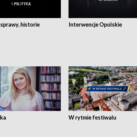
 sprawy, historie
Interwencje Opolskie
ka
W rytmie festiwalu