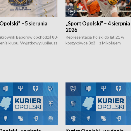
Opolski” – 5 sierpnia
„Sport Opolski” – 4 sierpnia
2026
rownik Baborów obchodził 80-
Reprezentacja Polski do lat 21 w
nienia klubu. Wyjątkowy jubileusz
koszykówce 3x3 – z Mikołajem
 na sportowo. W programie
Kowalczykiem z opolskiego AZS-u 
 turnieju eliminacyjnym
składzie - wygrała dwa z trzech tur
h Mistrzostw w siatkówce
w ramach Ligi Narodów. Rywalizacja
 amatorów w Opolu oraz o
odbyła się w węgierskim Szolnok.
lejarza Opole. Zapraszamy!