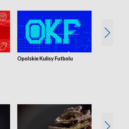
Opolskie Kulisy Futbolu
Złote chwile
sportu