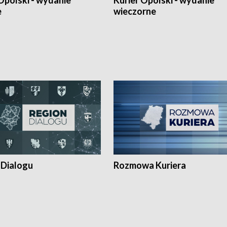
Opolski - wydanie
Kurier Opolski - wydanie
e
wieczorne
 Dialogu
Rozmowa Kuriera