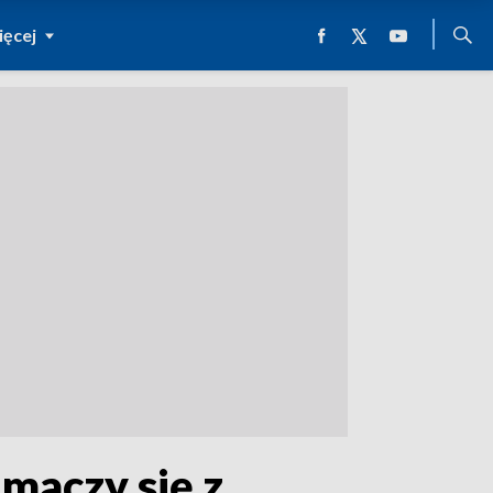
ęcej
maczy się z