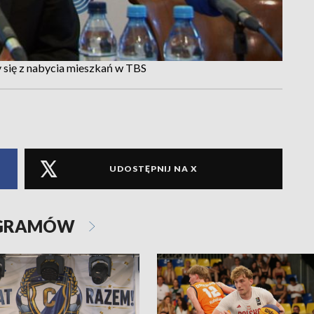
 się z nabycia mieszkań w TBS
UDOSTĘPNIJ NA X
OGRAMÓW