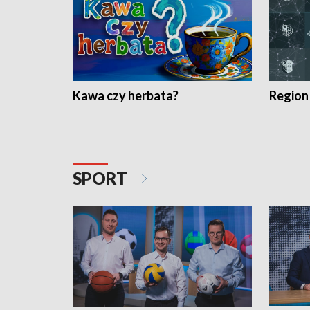
Kawa czy herbata?
Region
SPORT