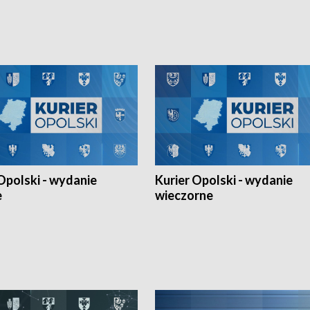
h Mistrzostw w siatkówce
w ramach Ligi Narodów. Rywalizacja
 amatorów w Opolu oraz o
odbyła się w węgierskim Szolnok.
lejarza Opole. Zapraszamy!
Opolski - wydanie
Kurier Opolski - wydanie
e
wieczorne