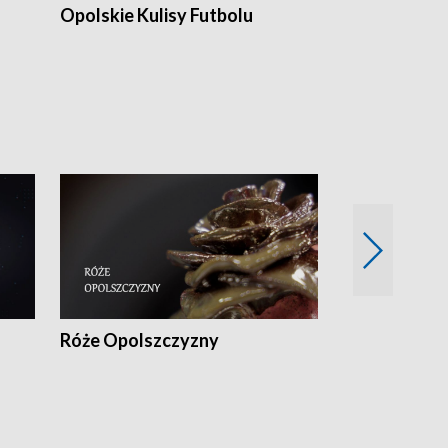
Opolskie Kulisy Futbolu
Złote chwile
sportu
Róże Opolszczyzny
Czas report