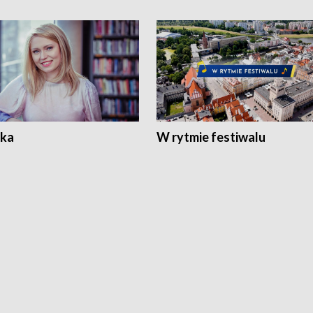
ka
W rytmie festiwalu