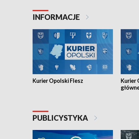
Juniorów Młodszych w kolarstwie
Otwartyc
torowym.
plażowej
INFORMACJE
meczu Ko
Kurier Opolski Flesz
Kurier 
główn
PUBLICYSTYKA