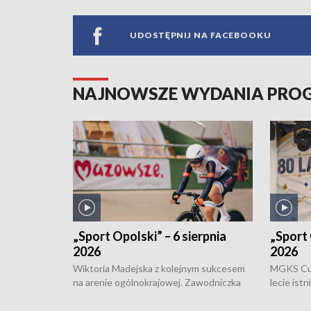
UDOSTĘPNIJ NA FACEBOOKU
NAJNOWSZE WYDANIA PR
„Sport Opolski” – 6 sierpnia
„Sport 
2026
2026
Wiktoria Madejska z kolejnym sukcesem
MGKS Cuk
na arenie ogólnokrajowej. Zawodniczka
lecie ist
Klubu Kolarskiego Ziemia Brzeska
odbył się
została podwójna Mistrzynią Polski
również o