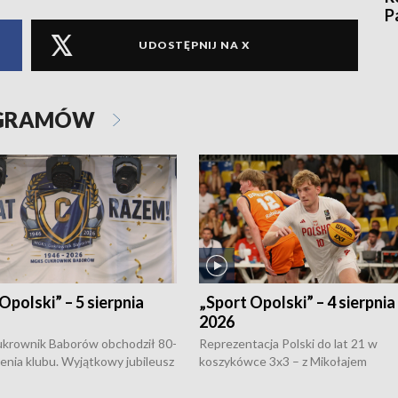
P
UDOSTĘPNIJ NA X
OGRAMÓW
Opolski” – 5 sierpnia
„Sport Opolski” – 4 sierpnia
2026
rownik Baborów obchodził 80-
Reprezentacja Polski do lat 21 w
nienia klubu. Wyjątkowy jubileusz
koszykówce 3x3 – z Mikołajem
 na sportowo. W programie
Kowalczykiem z opolskiego AZS-u 
 turnieju eliminacyjnym
składzie - wygrała dwa z trzech tur