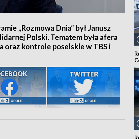
ramie „Rozmowa Dnia” był Janusz
lidarnej Polski. Tematem była afera
 oraz kontrole poselskie w TBS i
R
C
R