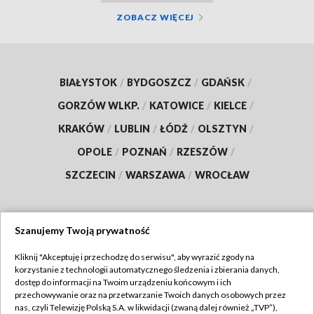
ZOBACZ WIĘCEJ
BIAŁYSTOK
/
BYDGOSZCZ
/
GDAŃSK
/
GORZÓW WLKP.
/
KATOWICE
/
KIELCE
/
KRAKÓW
/
LUBLIN
/
ŁÓDŹ
/
OLSZTYN
/
OPOLE
/
POZNAŃ
/
RZESZÓW
/
SZCZECIN
/
WARSZAWA
/
WROCŁAW
Szanujemy Twoją prywatność
Dołącz do nas:
Kliknij "Akceptuję i przechodzę do serwisu", aby wyrazić zgody na
korzystanie z technologii automatycznego śledzenia i zbierania danych,
TVP
dostęp do informacji na Twoim urządzeniu końcowym i ich
Abonament TVP
przechowywanie oraz na przetwarzanie Twoich danych osobowych przez
Regulamin TVP
nas, czyli Telewizję Polską S.A. w likwidacji (zwaną dalej również „TVP”),