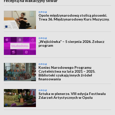
receptą na wakacyjny skwar
OPOLE
Opole międzynarodową stolicą piosenki.
Trwa 36. Międzynarodowy Kurs Muzyczny.
OPOLE
„Wejściówka” – 5 sierpnia 2026. Zobacz
program
OPOLE
Koniec Narodowego Programu
Czytelnictwa na lata 2021 – 2025.
Biblioteki szukają innych źródeł
finansowania
OPOLE
Sztuka w plenerze. VIII edycja Festiwalu
Zdarzeń Artystycznych w Opolu