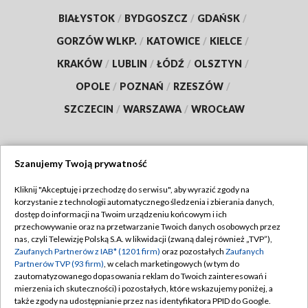
BIAŁYSTOK
/
BYDGOSZCZ
/
GDAŃSK
/
GORZÓW WLKP.
/
KATOWICE
/
KIELCE
/
KRAKÓW
/
LUBLIN
/
ŁÓDŹ
/
OLSZTYN
/
OPOLE
/
POZNAŃ
/
RZESZÓW
/
SZCZECIN
/
WARSZAWA
/
WROCŁAW
Szanujemy Twoją prywatność
Dołącz do nas:
Kliknij "Akceptuję i przechodzę do serwisu", aby wyrazić zgody na
korzystanie z technologii automatycznego śledzenia i zbierania danych,
TVP
dostęp do informacji na Twoim urządzeniu końcowym i ich
Abonament TVP
przechowywanie oraz na przetwarzanie Twoich danych osobowych przez
Regulamin TVP
nas, czyli Telewizję Polską S.A. w likwidacji (zwaną dalej również „TVP”),
Emisja w TVP
Zaufanych Partnerów z IAB* (1201 firm)
oraz pozostałych
Zaufanych
Polityka prywatności
Partnerów TVP (93 firm)
, w celach marketingowych (w tym do
Centrum informacji TVP
Moje zgody
zautomatyzowanego dopasowania reklam do Twoich zainteresowań i
mierzenia ich skuteczności) i pozostałych, które wskazujemy poniżej, a
Naziemna Telewizja Cyfrowa
Pomoc
także zgody na udostępnianie przez nas identyfikatora PPID do Google.