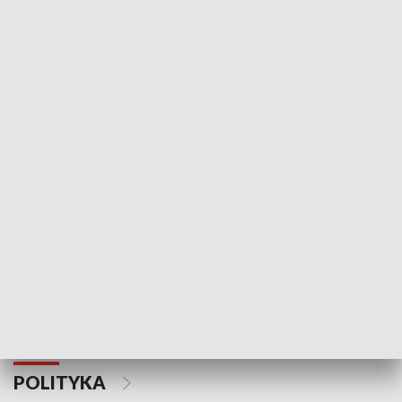
Wejściówka
Zakładka
MNIEJSZOŚCI
Schlesien Journal
POLITYKA