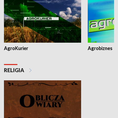
AgroKurier
Agrobiznes
RELIGIA