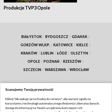
Produkcje TVP3 Opole
BIAŁYSTOK
/
BYDGOSZCZ
/
GDAŃSK
/
GORZÓW WLKP.
/
KATOWICE
/
KIELCE
/
KRAKÓW
/
LUBLIN
/
ŁÓDŹ
/
OLSZTYN
/
OPOLE
/
POZNAŃ
/
RZESZÓW
/
SZCZECIN
/
WARSZAWA
/
WROCŁAW
Szanujemy Twoją prywatność
Dołącz do nas:
Kliknij "Akceptuję i przechodzę do serwisu", aby wyrazić zgody na
korzystanie z technologii automatycznego śledzenia i zbierania danych,
TVP
dostęp do informacji na Twoim urządzeniu końcowym i ich