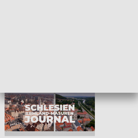
Wejściówka
Zakładka
MNIEJSZOŚCI