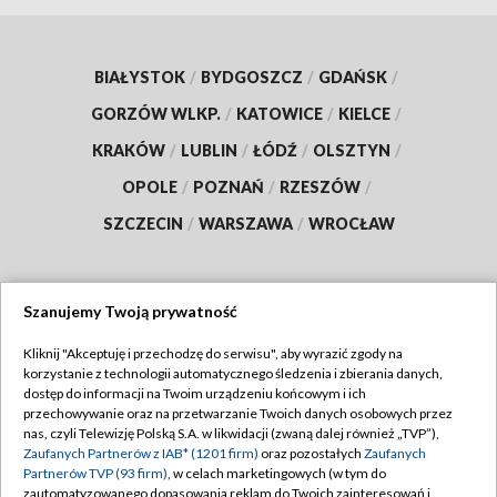
BIAŁYSTOK
/
BYDGOSZCZ
/
GDAŃSK
/
GORZÓW WLKP.
/
KATOWICE
/
KIELCE
/
KRAKÓW
/
LUBLIN
/
ŁÓDŹ
/
OLSZTYN
/
OPOLE
/
POZNAŃ
/
RZESZÓW
/
SZCZECIN
/
WARSZAWA
/
WROCŁAW
Szanujemy Twoją prywatność
Dołącz do nas:
Kliknij "Akceptuję i przechodzę do serwisu", aby wyrazić zgody na
korzystanie z technologii automatycznego śledzenia i zbierania danych,
TVP
dostęp do informacji na Twoim urządzeniu końcowym i ich
Abonament TVP
przechowywanie oraz na przetwarzanie Twoich danych osobowych przez
Regulamin TVP
nas, czyli Telewizję Polską S.A. w likwidacji (zwaną dalej również „TVP”),
Emisja w TVP
Zaufanych Partnerów z IAB* (1201 firm)
oraz pozostałych
Zaufanych
Polityka prywatności
Partnerów TVP (93 firm)
, w celach marketingowych (w tym do
Centrum informacji TVP
Moje zgody
zautomatyzowanego dopasowania reklam do Twoich zainteresowań i