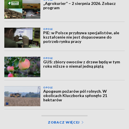
„Agrokurier” – 2 sierpnia 2026. Zobacz
program
OPOLE
PIE: w Polsce przybywa specjalistów, ale
kształcenie nie jest dopasowane do
potrzeb rynku pracy
OPOLE
GUS: zbiory owoców z drzew będą w tym
roku niższe o niemal jedną piątą
OPOLE
Apogeum pożarów pól rolnych. W
okolicach Kluczborka spłonęło 21
hektarów
ZOBACZ WIĘCEJ