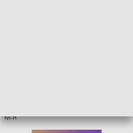
Wyremontowali fragment przyszłej obwodnicy Namysłowa. Koszt to 1 mln
350 tys. zł
W gminie Wilków wyremontowano i oddano dziś do użytku
fragment wyremontowanej drogi wojewódzkiej nr 451. 4-
kilometrowy odcinek będzie w przyszłości częścią
obwodnicy Namysłowa. Jego remont kosztował 1 mln 350
tys. zł.