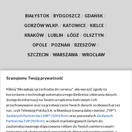
BIAŁYSTOK
/
BYDGOSZCZ
/
GDAŃSK
/
GORZÓW WLKP.
/
KATOWICE
/
KIELCE
/
KRAKÓW
/
LUBLIN
/
ŁÓDŹ
/
OLSZTYN
/
OPOLE
/
POZNAŃ
/
RZESZÓW
/
SZCZECIN
/
WARSZAWA
/
WROCŁAW
Szanujemy Twoją prywatność
Dołącz do nas:
Kliknij "Akceptuję i przechodzę do serwisu", aby wyrazić zgody na
korzystanie z technologii automatycznego śledzenia i zbierania danych,
TVP
dostęp do informacji na Twoim urządzeniu końcowym i ich
Abonament TVP
przechowywanie oraz na przetwarzanie Twoich danych osobowych przez
Regulamin TVP
nas, czyli Telewizję Polską S.A. w likwidacji (zwaną dalej również „TVP”),
Emisja w TVP
Zaufanych Partnerów z IAB* (1201 firm)
oraz pozostałych
Zaufanych
Polityka prywatności
Partnerów TVP (93 firm)
, w celach marketingowych (w tym do
Centrum informacji TVP
Moje zgody
zautomatyzowanego dopasowania reklam do Twoich zainteresowań i
mierzenia ich skuteczności) i pozostałych, które wskazujemy poniżej, a