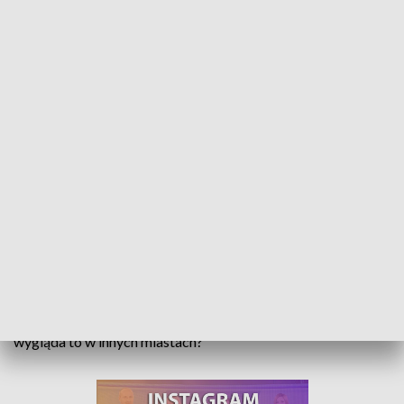
TBS dla mniej zamożnych. W Opolu zrobiono od tej reguły wyjątek
Dla mniej zamożnych, którzy mają problem z wkładem
własnym lub zdolnością kredytową – taka jest główna idea
mieszkań TBS. Jednak w Opolu, przy ul. Oleskiej wymagana
jest kwota wkładu własnego 47%, na którą stać niewielu. Stać
było jednak prezydenta Arkadiusza Wiśniewskiego. Jak
wygląda to w innych miastach?