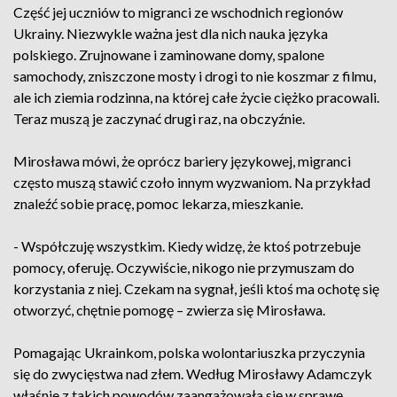
Część jej uczniów to migranci ze wschodnich regionów
Ukrainy. Niezwykle ważna jest dla nich nauka języka
polskiego. Zrujnowane i zaminowane domy, spalone
samochody, zniszczone mosty i drogi to nie koszmar z filmu,
ale ich ziemia rodzinna, na której całe życie ciężko pracowali.
Teraz muszą je zaczynać drugi raz, na obczyźnie.
Mirosława mówi, że oprócz bariery językowej, migranci
często muszą stawić czoło innym wyzwaniom. Na przykład
znaleźć sobie pracę, pomoc lekarza, mieszkanie.
- Współczuję wszystkim. Kiedy widzę, że ktoś potrzebuje
pomocy, oferuję. Oczywiście, nikogo nie przymuszam do
korzystania z niej. Czekam na sygnał, jeśli ktoś ma ochotę się
otworzyć, chętnie pomogę – zwierza się Mirosława.
Pomagając Ukrainkom, polska wolontariuszka przyczynia
się do zwycięstwa nad złem. Według Mirosławy Adamczyk
właśnie z takich powodów zaangażowała się w sprawę.