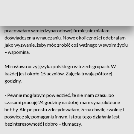
podobne, bo słowiańskie, ale należy pamiętać o „słowach-
pułapkach”.
- Pierwsze lekcje były dla mnie stresujące. Przez wiele lat
pracowałam w międzynarodowej firmie, nie miałam
doświadczenia w nauczaniu. Nowe okoliczności odebrałam
jako wyzwanie, żeby móc zrobić coś ważnego w swoim życiu
– wspomina.
Mirosława uczy języka polskiego w trzech grupach. W
każdej jest około 15 uczniów. Zajęcia trwają półtorej
godziny.
- Pewnie mogłabym powiedzieć, że nie mam czasu, bo
czasami pracuję 24 godziny na dobę, mam syna, ulubione
hobby. Ale po prostu zdecydowałam, że na chwilę zwolnię i
poświęcę się pomaganiu innym. Istotą tego działania jest
bezinteresowność i dobro – tłumaczy.