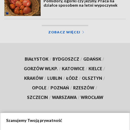
Pomidory, ogórki czy jeżyny. Praca na
działce sposobem na letni wypoczynek
ZOBACZ WIĘCEJ
BIAŁYSTOK
/
BYDGOSZCZ
/
GDAŃSK
/
GORZÓW WLKP.
/
KATOWICE
/
KIELCE
/
KRAKÓW
/
LUBLIN
/
ŁÓDŹ
/
OLSZTYN
/
OPOLE
/
POZNAŃ
/
RZESZÓW
/
SZCZECIN
/
WARSZAWA
/
WROCŁAW
Szanujemy Twoją prywatność
Dołącz do nas: