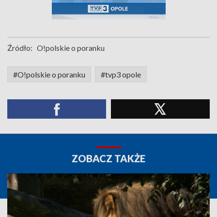
Źródło:
O!polskie o poranku
#O!polskie o poranku
#tvp3 opole
ZOBACZ TAKŻE