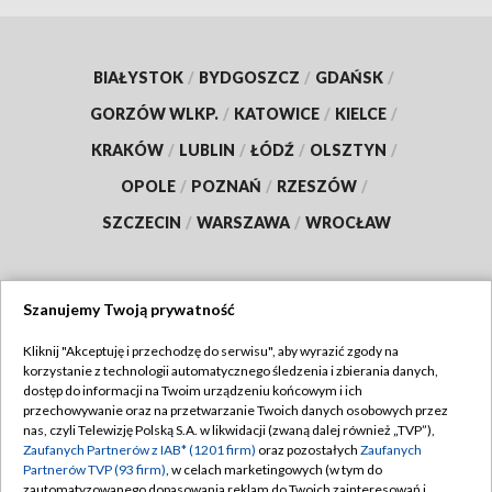
BIAŁYSTOK
/
BYDGOSZCZ
/
GDAŃSK
/
GORZÓW WLKP.
/
KATOWICE
/
KIELCE
/
KRAKÓW
/
LUBLIN
/
ŁÓDŹ
/
OLSZTYN
/
OPOLE
/
POZNAŃ
/
RZESZÓW
/
SZCZECIN
/
WARSZAWA
/
WROCŁAW
Szanujemy Twoją prywatność
Dołącz do nas:
Kliknij "Akceptuję i przechodzę do serwisu", aby wyrazić zgody na
korzystanie z technologii automatycznego śledzenia i zbierania danych,
TVP
dostęp do informacji na Twoim urządzeniu końcowym i ich
Abonament TVP
przechowywanie oraz na przetwarzanie Twoich danych osobowych przez
Regulamin TVP
nas, czyli Telewizję Polską S.A. w likwidacji (zwaną dalej również „TVP”),
Emisja w TVP
Polityka prywatności
Zaufanych Partnerów z IAB* (1201 firm)
oraz pozostałych
Zaufanych
Partnerów TVP (93 firm)
, w celach marketingowych (w tym do
Centrum informacji TVP
Moje zgody
zautomatyzowanego dopasowania reklam do Twoich zainteresowań i