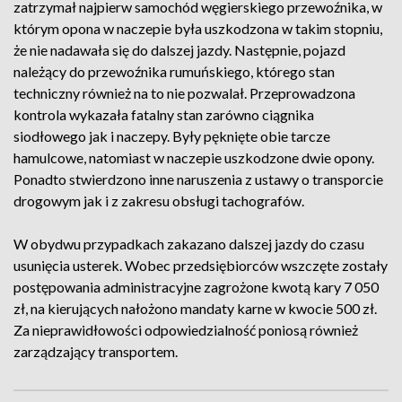
zatrzymał najpierw samochód węgierskiego przewoźnika, w
którym opona w naczepie była uszkodzona w takim stopniu,
że nie nadawała się do dalszej jazdy. Następnie, pojazd
należący do przewoźnika rumuńskiego, którego stan
techniczny również na to nie pozwalał. Przeprowadzona
kontrola wykazała fatalny stan zarówno ciągnika
siodłowego jak i naczepy. Były pęknięte obie tarcze
hamulcowe, natomiast w naczepie uszkodzone dwie opony.
Ponadto stwierdzono inne naruszenia z ustawy o transporcie
drogowym jak i z zakresu obsługi tachografów.
W obydwu przypadkach zakazano dalszej jazdy do czasu
usunięcia usterek. Wobec przedsiębiorców wszczęte zostały
postępowania administracyjne zagrożone kwotą kary 7 050
zł, na kierujących nałożono mandaty karne w kwocie 500 zł.
Za nieprawidłowości odpowiedzialność poniosą również
zarządzający transportem.