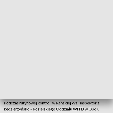
(fot. Wojewódzki Inspektorat Transportu Drogowego w Opolu)
Samochody w fatalnym stanie technicznym
zatrzymywane są w ostatnich dniach przez
inspektorów z kędzierzyńsko-kozielskiego
oddziału Wojewódzkiej Inspekcji Transportu
Drogowego. Ciężarówki należące do węgierskich i
rumuńskich przewoźników nie nadawały się do
dalszej jazdy.
Podczas rutynowej kontroli w Reńskiej Wsi, inspektor z
kędzierzyńsko – kozielskiego Oddziału WITD w Opolu