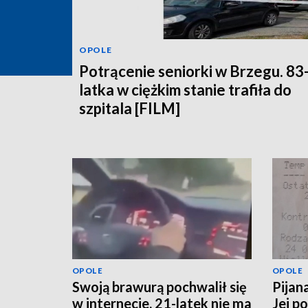
OPOLE
Potrącenie seniorki w Brzegu. 83
latka w ciężkim stanie trafiła do
szpitala [FILM]
OPOLE
OPOLE
Swoją brawurą pochwalił się
Pijan
w internecie. 21-latek nie ma
Jej p