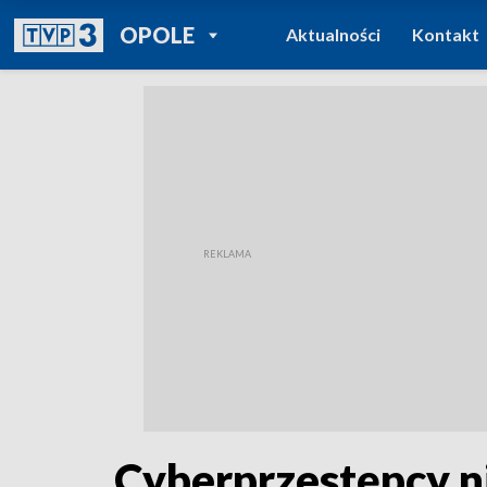
POWRÓT DO
OPOLE
Aktualności
Kontakt
TVP REGIONY
Cyberprzestępcy ni