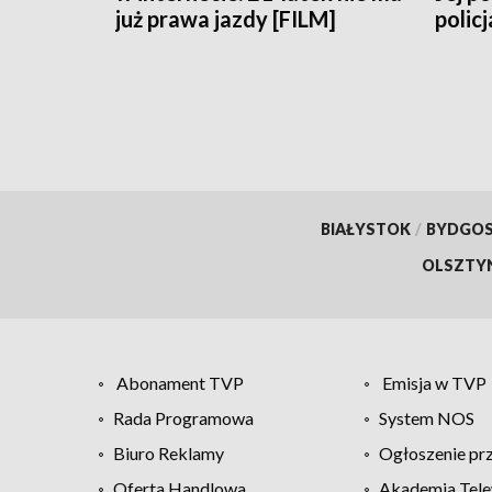
już prawa jazdy [FILM]
policj
BIAŁYSTOK
/
BYDGO
OLSZTY
Abonament TVP
Emisja w TVP
Rada Programowa
System NOS
Biuro Reklamy
Ogłoszenie pr
Oferta Handlowa
Akademia Tele