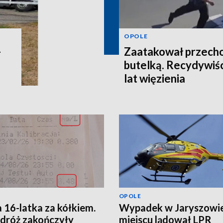
OPOLE
-
Zaatakował przecho
butelką. Recydywiśc
lat więzienia
OPOLE
a 16-latka za kółkiem.
Wypadek w Jaryszowie
odróż zakończyły
miejscu lądował LPR