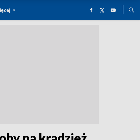
ęcej
oby na kradzież