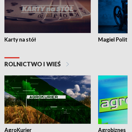
Karty na stół
Magiel Polity
ROLNICTWO I WIEŚ
AgroKurier
Agrobiznes