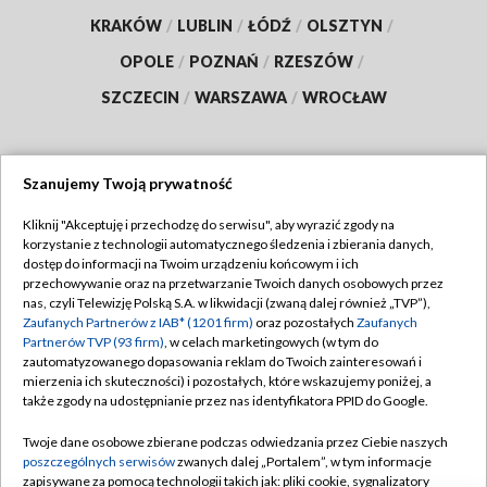
KRAKÓW
/
LUBLIN
/
ŁÓDŹ
/
OLSZTYN
/
OPOLE
/
POZNAŃ
/
RZESZÓW
/
SZCZECIN
/
WARSZAWA
/
WROCŁAW
Szanujemy Twoją prywatność
Dołącz do nas:
Kliknij "Akceptuję i przechodzę do serwisu", aby wyrazić zgody na
korzystanie z technologii automatycznego śledzenia i zbierania danych,
TVP
dostęp do informacji na Twoim urządzeniu końcowym i ich
Abonament TVP
przechowywanie oraz na przetwarzanie Twoich danych osobowych przez
Regulamin TVP
nas, czyli Telewizję Polską S.A. w likwidacji (zwaną dalej również „TVP”),
Emisja w TVP
Zaufanych Partnerów z IAB* (1201 firm)
oraz pozostałych
Zaufanych
Polityka prywatności
Partnerów TVP (93 firm)
, w celach marketingowych (w tym do
Centrum informacji TVP
Moje zgody
zautomatyzowanego dopasowania reklam do Twoich zainteresowań i
mierzenia ich skuteczności) i pozostałych, które wskazujemy poniżej, a
Naziemna Telewizja Cyfrowa
Pomoc
także zgody na udostępnianie przez nas identyfikatora PPID do Google.
Sklep TVP
Biuro reklamy
Twoje dane osobowe zbierane podczas odwiedzania przez Ciebie naszych
Rada Programowa
poszczególnych serwisów
zwanych dalej „Portalem”, w tym informacje
Kontakt
zapisywane za pomocą technologii takich jak: pliki cookie, sygnalizatory