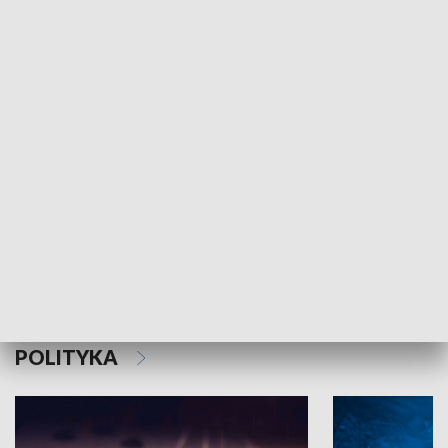
MNIEJSZOŚCI
Schlesien Journal
POLITYKA