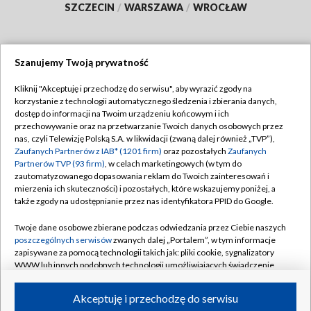
SZCZECIN
/
WARSZAWA
/
WROCŁAW
Szanujemy Twoją prywatność
Dołącz do nas:
Kliknij "Akceptuję i przechodzę do serwisu", aby wyrazić zgody na
korzystanie z technologii automatycznego śledzenia i zbierania danych,
TVP
dostęp do informacji na Twoim urządzeniu końcowym i ich
Abonament TVP
przechowywanie oraz na przetwarzanie Twoich danych osobowych przez
Regulamin TVP
nas, czyli Telewizję Polską S.A. w likwidacji (zwaną dalej również „TVP”),
Emisja w TVP
Zaufanych Partnerów z IAB* (1201 firm)
Polityka prywatności
oraz pozostałych
Zaufanych
Partnerów TVP (93 firm)
, w celach marketingowych (w tym do
Centrum informacji TVP
Moje zgody
zautomatyzowanego dopasowania reklam do Twoich zainteresowań i
mierzenia ich skuteczności) i pozostałych, które wskazujemy poniżej, a
Naziemna Telewizja Cyfrowa
Pomoc
także zgody na udostępnianie przez nas identyfikatora PPID do Google.
Sklep TVP
Biuro reklamy
Twoje dane osobowe zbierane podczas odwiedzania przez Ciebie naszych
Rada Programowa
poszczególnych serwisów
zwanych dalej „Portalem”, w tym informacje
Kontakt
zapisywane za pomocą technologii takich jak: pliki cookie, sygnalizatory
System NOS
WWW lub innych podobnych technologii umożliwiających świadczenie
dopasowanych i bezpiecznych usług, personalizację treści oraz reklam,
Informacje o nadawcy
Kanały
udostępnianie funkcji mediów społecznościowych oraz analizowanie
Akceptuję i przechodzę do serwisu
ruchu w Internecie.
Program dla prasy