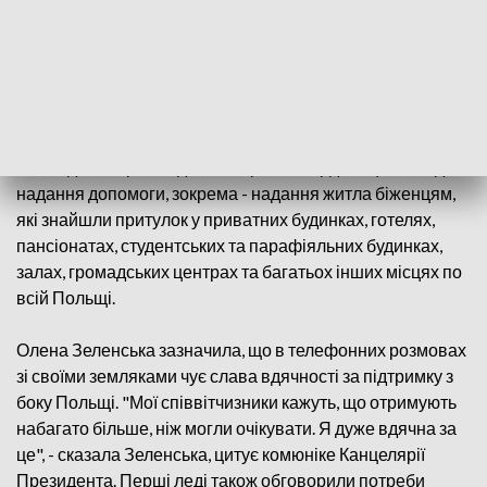
України. Як повідомляє Канцелярія Президента
Республіки Польща, в свою чергу, Агата Корнгаузер-
Дуда підкреслила, що «вона пишається поляками, які
відкрили серця та двері своїх домівок для братів-
українців». Вона запевнила, що Україна може
розраховувати на підтримку, доти, доки це буде
необхідно. Перші леді обговорили координацію заходів з
надання допомоги, зокрема - надання житла біженцям,
які знайшли притулок у приватних будинках, готелях,
пансіонатах, студентських та парафіяльних будинках,
залах, громадських центрах та багатьох інших місцях по
всій Польщі.
Олена Зеленська зазначила, що в телефонних розмовах
зі своїми земляками чує слава вдячності за підтримку з
боку Польщі. "Мої співвітчизники кажуть, що отримують
набагато більше, ніж могли очікувати. Я дуже вдячна за
це", - сказала Зеленська, цитує комюніке Канцелярії
Президента. Перші леді також обговорили потреби