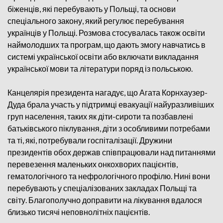
біженців, які перебувають у Польщі, та основи
спеціального закону, який регулює перебування
українців у Польщі. Розмова стосувалась також освіти
наймолодших та програм, що дають змогу навчатись в
системі української освіти або включати викладання
української мови та літератури поряд із польською.
Канцелярія президента нагадує, що Агата Корнхаузер-
Дуда брала участь у підтримці евакуації найуразливіших
груп населення, таких як діти-сироти та позбавлені
батьківського піклування, діти з особливими потребами
та ті, які, потребували госпіталізації. Дружини
президентів обох держав співпрацювали над питаннями
перевезення маленьких онкохворих пацієнтів,
гематологічного та нефрологічного профілю. Нині вони
перебувають у спеціалізованих закладах Польщі та
світу. Благополучно доправити на лікування вдалося
близько тисячі неповнолітніх пацієнтів.