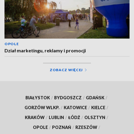
OPOLE
Dział marketingu, reklamy i promocji
ZOBACZ WIĘCEJ
BIAŁYSTOK
/
BYDGOSZCZ
/
GDAŃSK
/
GORZÓW WLKP.
/
KATOWICE
/
KIELCE
/
KRAKÓW
/
LUBLIN
/
ŁÓDŹ
/
OLSZTYN
/
OPOLE
/
POZNAŃ
/
RZESZÓW
/