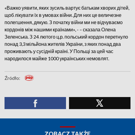
«Важко уявити, яких зусиль вартує батькам хворих дітей,
щоб лікувати їх в умовах війни. Для них це величезне
полегшення, дякую. З початку війни ми не відчуваємо
кордонів між нашими країнами», - – сказала Олена
Зеленська. З 24 лютого ц.р. польський кордон перетнуло
понад 3,3 мільйона жителів України, з яких понад два
проживають у сусідній країні. У Польщі за цей час
народилося майже 1000 українських немовлят.
Źródło:
ZOBACZ TAKŻE