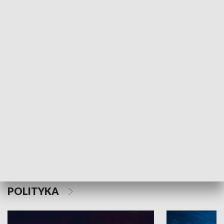
MNIEJSZOŚCI
Schlesien Journal
POLITYKA