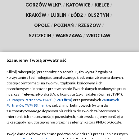
GORZÓW WLKP.
/
KATOWICE
/
KIELCE
/
KRAKÓW
/
LUBLIN
/
ŁÓDŹ
/
OLSZTYN
/
OPOLE
/
POZNAŃ
/
RZESZÓW
/
SZCZECIN
/
WARSZAWA
/
WROCŁAW
Szanujemy Twoją prywatność
Dołącz do nas:
Kliknij "Akceptuję i przechodzę do serwisu", aby wyrazić zgody na
korzystanie z technologii automatycznego śledzenia i zbierania danych,
TVP
dostęp do informacji na Twoim urządzeniu końcowym i ich
Abonament TVP
przechowywanie oraz na przetwarzanie Twoich danych osobowych przez
Regulamin TVP
nas, czyli Telewizję Polską S.A. w likwidacji (zwaną dalej również „TVP”),
Emisja w TVP
Zaufanych Partnerów z IAB* (1201 firm)
oraz pozostałych
Zaufanych
Polityka prywatności
Partnerów TVP (93 firm)
, w celach marketingowych (w tym do
Centrum informacji TVP
Moje zgody
zautomatyzowanego dopasowania reklam do Twoich zainteresowań i
mierzenia ich skuteczności) i pozostałych, które wskazujemy poniżej, a
Naziemna Telewizja Cyfrowa
Pomoc
także zgody na udostępnianie przez nas identyfikatora PPID do Google.
Sklep TVP
Biuro reklamy
Twoje dane osobowe zbierane podczas odwiedzania przez Ciebie naszych
Rada Programowa