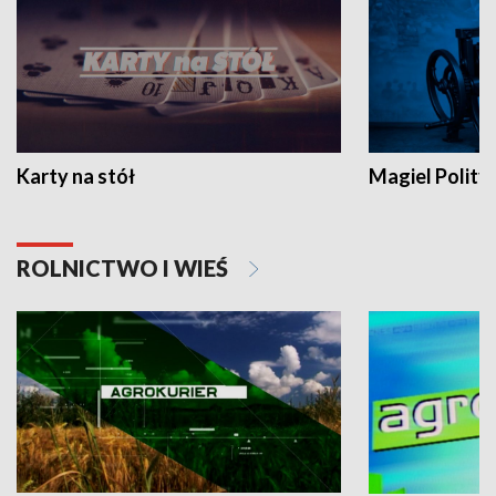
Karty na stół
Magiel Polity
ROLNICTWO I WIEŚ