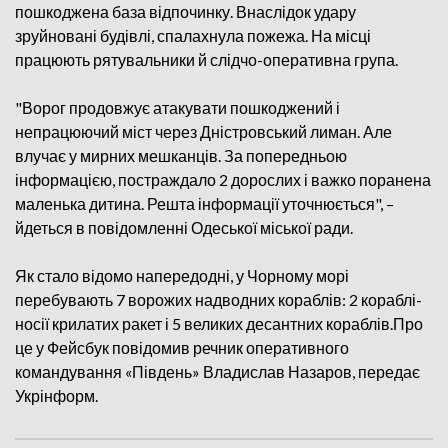
пошкоджена база відпочинку. Внаслідок удару
зруйновані будівлі, спалахнула пожежа. На місці
працюють рятувальники й слідчо-оперативна група.
"Ворог продовжує атакувати пошкоджений і
непрацюючий міст через Дністровський лиман. Але
влучає у мирних мешканців. За попередньою
інформацією, постраждало 2 дорослих і важко поранена
маленька дитина. Решта інформації уточнюється", –
йдеться в повідомленні Одеської міської ради.
Як стало відомо напередодні, у Чорному морі
перебувають 7 ворожих надводних кораблів: 2 кораблі-
носії крилатих ракет і 5 великих десантних кораблів.Про
це у Фейсбук повідомив речник оперативного
командування «Південь» Владислав Назаров, передає
Укрінформ.