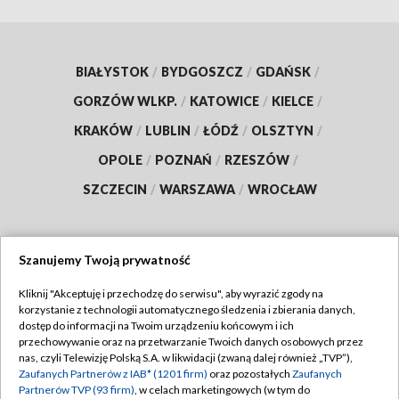
BIAŁYSTOK
/
BYDGOSZCZ
/
GDAŃSK
/
GORZÓW WLKP.
/
KATOWICE
/
KIELCE
/
KRAKÓW
/
LUBLIN
/
ŁÓDŹ
/
OLSZTYN
/
OPOLE
/
POZNAŃ
/
RZESZÓW
/
SZCZECIN
/
WARSZAWA
/
WROCŁAW
Szanujemy Twoją prywatność
Dołącz do nas:
Kliknij "Akceptuję i przechodzę do serwisu", aby wyrazić zgody na
korzystanie z technologii automatycznego śledzenia i zbierania danych,
TVP
dostęp do informacji na Twoim urządzeniu końcowym i ich
Abonament TVP
przechowywanie oraz na przetwarzanie Twoich danych osobowych przez
Regulamin TVP
nas, czyli Telewizję Polską S.A. w likwidacji (zwaną dalej również „TVP”),
Emisja w TVP
Zaufanych Partnerów z IAB* (1201 firm)
Polityka prywatności
oraz pozostałych
Zaufanych
Partnerów TVP (93 firm)
, w celach marketingowych (w tym do