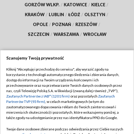
GORZÓW WLKP.
/
KATOWICE
/
KIELCE
/
KRAKÓW
/
LUBLIN
/
ŁÓDŹ
/
OLSZTYN
/
OPOLE
/
POZNAŃ
/
RZESZÓW
/
SZCZECIN
/
WARSZAWA
/
WROCŁAW
Szanujemy Twoją prywatność
Dołącz do nas:
Kliknij "Akceptuję i przechodzę do serwisu", aby wyrazić zgody na
korzystanie z technologii automatycznego śledzenia i zbierania danych,
TVP
dostęp do informacji na Twoim urządzeniu końcowym i ich
Abonament TVP
przechowywanie oraz na przetwarzanie Twoich danych osobowych przez
Regulamin TVP
nas, czyli Telewizję Polską S.A. w likwidacji (zwaną dalej również „TVP”),
Emisja w TVP
Zaufanych Partnerów z IAB* (1201 firm)
oraz pozostałych
Zaufanych
Polityka prywatności
Partnerów TVP (93 firm)
, w celach marketingowych (w tym do
Centrum informacji TVP
Moje zgody
zautomatyzowanego dopasowania reklam do Twoich zainteresowań i
mierzenia ich skuteczności) i pozostałych, które wskazujemy poniżej, a
Naziemna Telewizja Cyfrowa
Pomoc
także zgody na udostępnianie przez nas identyfikatora PPID do Google.
Sklep TVP
Biuro reklamy
Twoje dane osobowe zbierane podczas odwiedzania przez Ciebie naszych
Rada Programowa