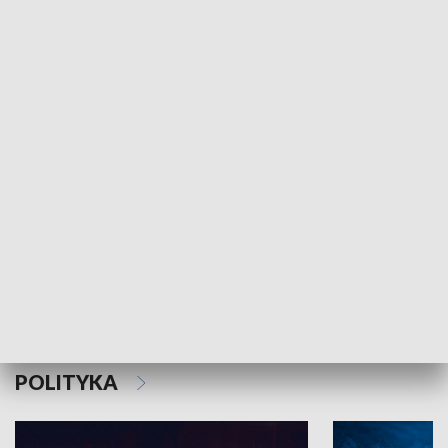
MNIEJSZOŚCI
Schlesien Journal
POLITYKA