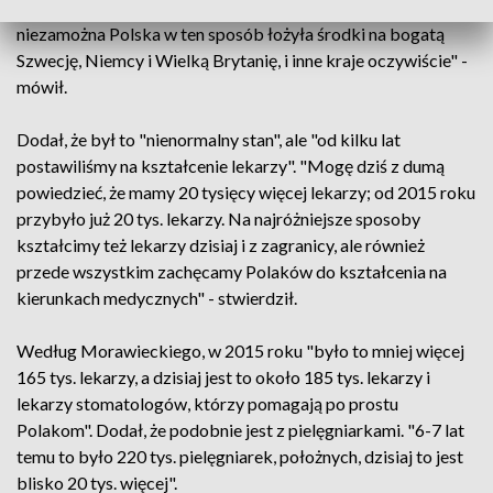
sytuacja. Wykształcenie lekarza kosztuje, więc relatywnie
niezamożna Polska w ten sposób łożyła środki na bogatą
Szwecję, Niemcy i Wielką Brytanię, i inne kraje oczywiście" -
mówił.
Dodał, że był to "nienormalny stan", ale "od kilku lat
postawiliśmy na kształcenie lekarzy". "Mogę dziś z dumą
powiedzieć, że mamy 20 tysięcy więcej lekarzy; od 2015 roku
przybyło już 20 tys. lekarzy. Na najróżniejsze sposoby
kształcimy też lekarzy dzisiaj i z zagranicy, ale również
przede wszystkim zachęcamy Polaków do kształcenia na
kierunkach medycznych" - stwierdził.
Według Morawieckiego, w 2015 roku "było to mniej więcej
165 tys. lekarzy, a dzisiaj jest to około 185 tys. lekarzy i
lekarzy stomatologów, którzy pomagają po prostu
Polakom". Dodał, że podobnie jest z pielęgniarkami. "6-7 lat
temu to było 220 tys. pielęgniarek, położnych, dzisiaj to jest
blisko 20 tys. więcej".