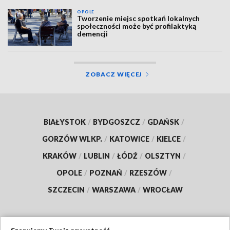
OPOLE
Tworzenie miejsc spotkań lokalnych
społeczności może być profilaktyką
demencji
ZOBACZ WIĘCEJ
BIAŁYSTOK
/
BYDGOSZCZ
/
GDAŃSK
/
GORZÓW WLKP.
/
KATOWICE
/
KIELCE
/
KRAKÓW
/
LUBLIN
/
ŁÓDŹ
/
OLSZTYN
/
OPOLE
/
POZNAŃ
/
RZESZÓW
/
SZCZECIN
/
WARSZAWA
/
WROCŁAW