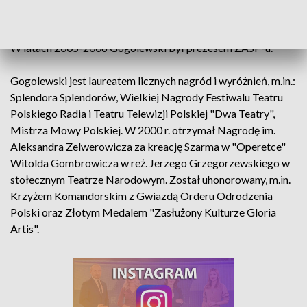
"Chłopi" Jana Rybkowskiego.
W latach 2005-2006 Gogolewski był prezesem ZASP-u.
Gogolewski jest laureatem licznych nagród i wyróżnień, m.in.:
Splendora Splendorów, Wielkiej Nagrody Festiwalu Teatru
Polskiego Radia i Teatru Telewizji Polskiej "Dwa Teatry",
Mistrza Mowy Polskiej. W 2000 r. otrzymał Nagrodę im.
Aleksandra Zelwerowicza za kreację Szarma w "Operetce"
Witolda Gombrowicza w reż. Jerzego Grzegorzewskiego w
stołecznym Teatrze Narodowym. Został uhonorowany, m.in.
Krzyżem Komandorskim z Gwiazdą Orderu Odrodzenia
Polski oraz Złotym Medalem "Zasłużony Kulturze Gloria
Artis".