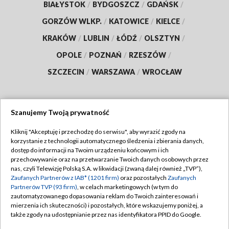
BIAŁYSTOK
/
BYDGOSZCZ
/
GDAŃSK
/
GORZÓW WLKP.
/
KATOWICE
/
KIELCE
/
KRAKÓW
/
LUBLIN
/
ŁÓDŹ
/
OLSZTYN
/
OPOLE
/
POZNAŃ
/
RZESZÓW
/
SZCZECIN
/
WARSZAWA
/
WROCŁAW
Szanujemy Twoją prywatność
Dołącz do nas:
Kliknij "Akceptuję i przechodzę do serwisu", aby wyrazić zgody na
korzystanie z technologii automatycznego śledzenia i zbierania danych,
TVP
dostęp do informacji na Twoim urządzeniu końcowym i ich
Abonament TVP
przechowywanie oraz na przetwarzanie Twoich danych osobowych przez
Regulamin TVP
nas, czyli Telewizję Polską S.A. w likwidacji (zwaną dalej również „TVP”),
Emisja w TVP
Zaufanych Partnerów z IAB* (1201 firm)
oraz pozostałych
Zaufanych
Polityka prywatności
Partnerów TVP (93 firm)
, w celach marketingowych (w tym do
Centrum informacji TVP
Moje zgody
zautomatyzowanego dopasowania reklam do Twoich zainteresowań i
mierzenia ich skuteczności) i pozostałych, które wskazujemy poniżej, a
Naziemna Telewizja Cyfrowa
Pomoc
także zgody na udostępnianie przez nas identyfikatora PPID do Google.
Sklep TVP
Biuro reklamy