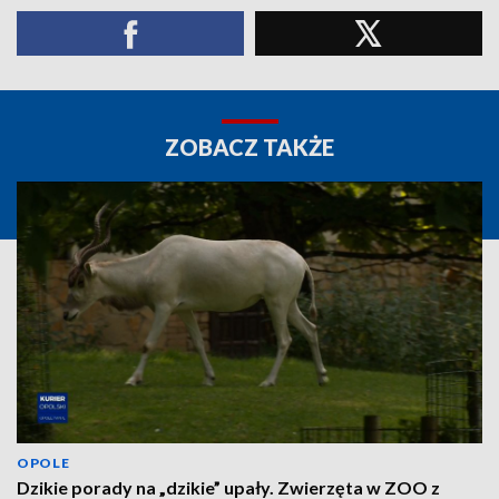
ZOBACZ TAKŻE
OPOLE
Dzikie porady na „dzikie” upały. Zwierzęta w ZOO z