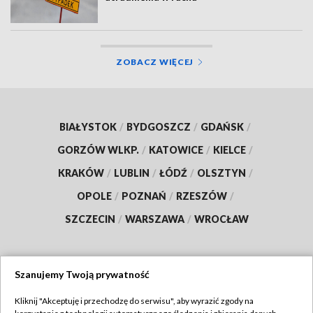
ZOBACZ WIĘCEJ
BIAŁYSTOK
/
BYDGOSZCZ
/
GDAŃSK
/
GORZÓW WLKP.
/
KATOWICE
/
KIELCE
/
KRAKÓW
/
LUBLIN
/
ŁÓDŹ
/
OLSZTYN
/
OPOLE
/
POZNAŃ
/
RZESZÓW
/
SZCZECIN
/
WARSZAWA
/
WROCŁAW
Szanujemy Twoją prywatność
Dołącz do nas:
Kliknij "Akceptuję i przechodzę do serwisu", aby wyrazić zgody na