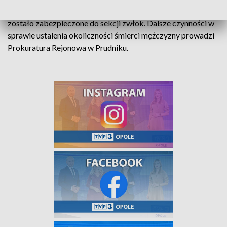
Jak informuje policja, śledczy zabezpieczyli dowody, a ciało
zostało zabezpieczone do sekcji zwłok. Dalsze czynności w
sprawie ustalenia okoliczności śmierci mężczyzny prowadzi
Prokuratura Rejonowa w Prudniku.