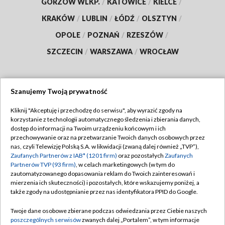
GORZÓW WLKP.
/
KATOWICE
/
KIELCE
/
KRAKÓW
/
LUBLIN
/
ŁÓDŹ
/
OLSZTYN
/
OPOLE
/
POZNAŃ
/
RZESZÓW
/
SZCZECIN
/
WARSZAWA
/
WROCŁAW
Szanujemy Twoją prywatność
Dołącz do nas:
Kliknij "Akceptuję i przechodzę do serwisu", aby wyrazić zgody na
korzystanie z technologii automatycznego śledzenia i zbierania danych,
TVP
dostęp do informacji na Twoim urządzeniu końcowym i ich
Abonament TVP
przechowywanie oraz na przetwarzanie Twoich danych osobowych przez
Regulamin TVP
nas, czyli Telewizję Polską S.A. w likwidacji (zwaną dalej również „TVP”),
Emisja w TVP
Zaufanych Partnerów z IAB* (1201 firm)
oraz pozostałych
Zaufanych
Polityka prywatności
Partnerów TVP (93 firm)
, w celach marketingowych (w tym do
Centrum informacji TVP
Moje zgody
zautomatyzowanego dopasowania reklam do Twoich zainteresowań i
mierzenia ich skuteczności) i pozostałych, które wskazujemy poniżej, a
Naziemna Telewizja Cyfrowa
Pomoc
także zgody na udostępnianie przez nas identyfikatora PPID do Google.
Sklep TVP
Biuro reklamy
Twoje dane osobowe zbierane podczas odwiedzania przez Ciebie naszych
Rada Programowa
poszczególnych serwisów
zwanych dalej „Portalem”, w tym informacje
Kontakt