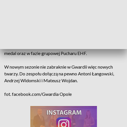
Zabrze.
Dalej grać w Gwardii nie będą również Maciej Fabianowicz,
Paweł Kowalski i Przemysław Zadura. Ten ostatni
reprezentował klub ze stolicy naszego regionu od sezonu
2016/2017, a wcześniej i w kampanii 2011/2012. Grał
zarówno w PGNiG Superlidze, gdzie wywalczył brązowy
medal oraz w fazie grupowej Pucharu EHF.
W nowym sezonie nie zabraknie w Gwardii więc nowych
twarzy. Do zespołu dołączą na pewno Antoni Łangowski,
Andrzej Widomski i Mateusz Wojdan.
fot. facebook.com/Gwardia Opole