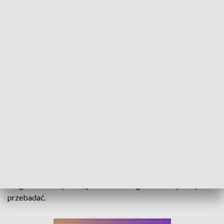
„Pora na seniora”. Wykłady na temat zdrowia i badania profilaktyczne dla
seniorów
Jak zadbać o swoje zdrowie po 60tce? Tego opolscy seniorzy
mogli się dowiedzieć podczas wykładów zorganizowanych
przez studentów medycyny. Po części konferencyjnej
zorganizowano piknik, podczas którego można było się
przebadać.