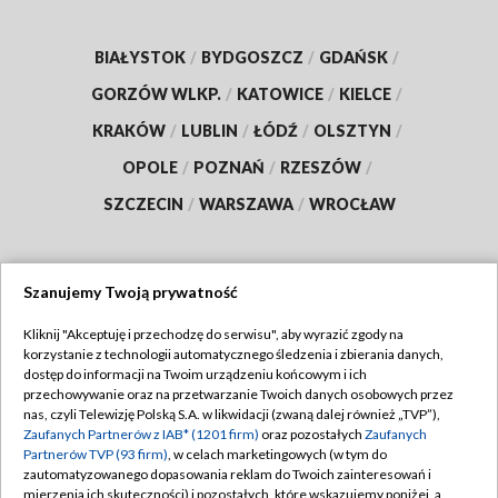
BIAŁYSTOK
/
BYDGOSZCZ
/
GDAŃSK
/
GORZÓW WLKP.
/
KATOWICE
/
KIELCE
/
KRAKÓW
/
LUBLIN
/
ŁÓDŹ
/
OLSZTYN
/
OPOLE
/
POZNAŃ
/
RZESZÓW
/
SZCZECIN
/
WARSZAWA
/
WROCŁAW
Szanujemy Twoją prywatność
Dołącz do nas:
Kliknij "Akceptuję i przechodzę do serwisu", aby wyrazić zgody na
korzystanie z technologii automatycznego śledzenia i zbierania danych,
TVP
dostęp do informacji na Twoim urządzeniu końcowym i ich
Abonament TVP
przechowywanie oraz na przetwarzanie Twoich danych osobowych przez
Regulamin TVP
nas, czyli Telewizję Polską S.A. w likwidacji (zwaną dalej również „TVP”),
Emisja w TVP
Zaufanych Partnerów z IAB* (1201 firm)
oraz pozostałych
Zaufanych
Polityka prywatności
Partnerów TVP (93 firm)
, w celach marketingowych (w tym do
Centrum informacji TVP
Moje zgody
zautomatyzowanego dopasowania reklam do Twoich zainteresowań i
mierzenia ich skuteczności) i pozostałych, które wskazujemy poniżej, a