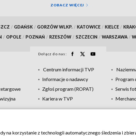
ZOBACZ WIĘCEJ
SZCZ
/
GDAŃSK
/
GORZÓW WLKP.
/
KATOWICE
/
KIELCE
/
KRA
N
/
OPOLE
/
POZNAŃ
/
RZESZÓW
/
SZCZECIN
/
WARSZAWA
/
W
Dołącz do nas:
Centrum informacji TVP
Naziemna
Informacje o nadawcy
Program d
zetargowe
Zgłoś program (ROPAT)
Serwis fo
wizyjna
Kariera w TVP
Merchandi
Polityka prywatności
Moje zgody
Pomoc
Biuro re
ody na korzystanie z technologii automatycznego śledzenia i zbie