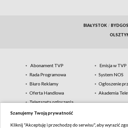
BIAŁYSTOK
/
BYDGO
OLSZTY
Abonament TVP
Emisja w TVP
Rada Programowa
System NOS
Biuro Reklamy
Ogłoszenie pr
Oferta Handlowa
Akademia Tele
Telegazeta ogłoszenia
Szanujemy Twoją prywatność
Regulamin TVP
Kliknij "Akceptuję i przechodzę do serwisu", aby wyrazić zg