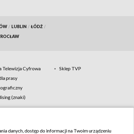
KÓW
/
LUBLIN
/
ŁÓDŹ
/
ROCŁAW
 Telewizja Cyfrowa
Sklep TVP
la prasy
tograficzny
sing (znaki)
klamy
Kontakt
rania danych, dostęp do informacji na Twoim urządzeniu