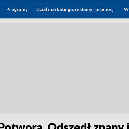
Programy
Dział marketingu, reklamy i promocji
Wi
 Potwora. Odszedł znany 