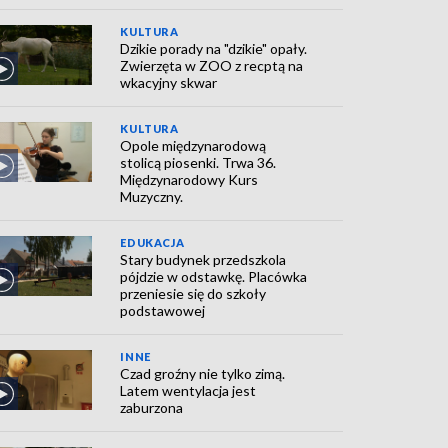
KULTURA
Dzikie porady na "dzikie" opały.
Zwierzęta w ZOO z recptą na
wkacyjny skwar
KULTURA
Opole międzynarodową
stolicą piosenki. Trwa 36.
Międzynarodowy Kurs
Muzyczny.
EDUKACJA
Stary budynek przedszkola
pójdzie w odstawkę. Placówka
przeniesie się do szkoły
podstawowej
INNE
Czad groźny nie tylko zimą.
Latem wentylacja jest
zaburzona