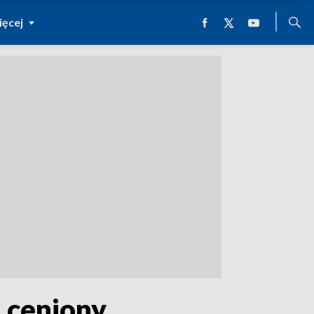
ęcej
i ceniony