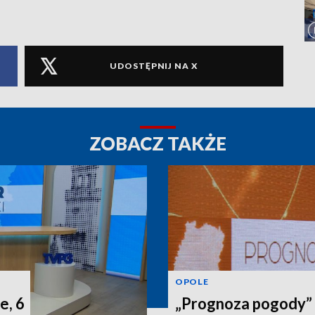
UDOSTĘPNIJ NA X
ZOBACZ TAKŻE
OPOLE
e, 6
„Prognoza pogody” n