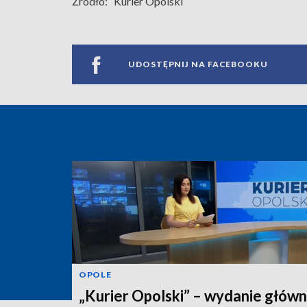
Źródło:
Kurier Opolski
UDOSTĘPNIJ NA FACEBOOKU
OPOLE
„Kurier Opolski” – wydanie główn