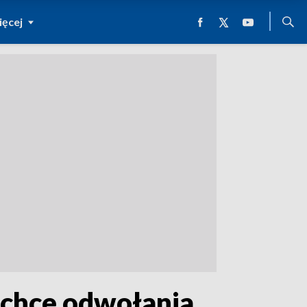
ęcej
 chce odwołania