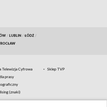
KÓW
/
LUBLIN
/
ŁÓDŹ
/
ROCŁAW
 Telewizja Cyfrowa
Sklep TVP
la prasy
tograficzny
sing (znaki)