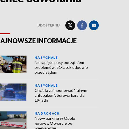
UDOSTĘPNIJ:
AJNOWSZE INFORMACJE
NA SYGNALE
Niezapięte pasy początkiem
problemów. 51-latek odpowie
przed sądem
NA SYGNALE
Chciała zaimponować "fajnym
chłopakom”. Surowa kara dla
19-latki
NA DROGACH
Nowy parking w Opolu
gotowy. Otwarcie po
weekendzie