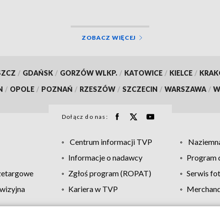
ZOBACZ WIĘCEJ
SZCZ
/
GDAŃSK
/
GORZÓW WLKP.
/
KATOWICE
/
KIELCE
/
KRA
N
/
OPOLE
/
POZNAŃ
/
RZESZÓW
/
SZCZECIN
/
WARSZAWA
/
W
Dołącz do nas:
Centrum informacji TVP
Naziemna
Informacje o nadawcy
Program d
zetargowe
Zgłoś program (ROPAT)
Serwis fo
wizyjna
Kariera w TVP
Merchandi