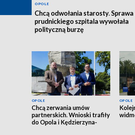
OPOLE
Chcą odwołania starosty. Sprawa
prudnickiego szpitala wywołała
polityczną burzę
OPOLE
OPOLE
Chcą zerwania umów
Kolej
partnerskich. Wnioski trafiły
widmo
do Opola i Kędzierzyna-
Koźla