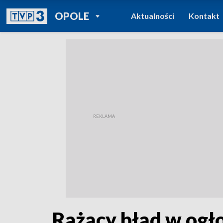
POWRÓT DO
OPOLE
Aktualności
Kontakt
TVP REGIONY
Rażący błąd w ogł