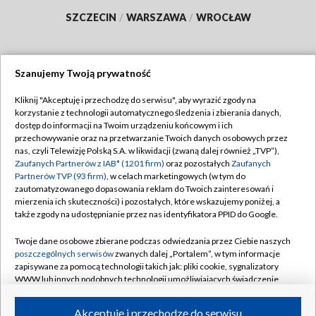
SZCZECIN
/
WARSZAWA
/
WROCŁAW
Szanujemy Twoją prywatność
Dołącz do nas:
Kliknij "Akceptuję i przechodzę do serwisu", aby wyrazić zgody na
korzystanie z technologii automatycznego śledzenia i zbierania danych,
TVP
dostęp do informacji na Twoim urządzeniu końcowym i ich
Abonament TVP
przechowywanie oraz na przetwarzanie Twoich danych osobowych przez
Regulamin TVP
nas, czyli Telewizję Polską S.A. w likwidacji (zwaną dalej również „TVP”),
Emisja w TVP
Polityka prywatności
Zaufanych Partnerów z IAB* (1201 firm)
oraz pozostałych
Zaufanych
Partnerów TVP (93 firm)
, w celach marketingowych (w tym do
Centrum informacji TVP
Moje zgody
zautomatyzowanego dopasowania reklam do Twoich zainteresowań i
mierzenia ich skuteczności) i pozostałych, które wskazujemy poniżej, a
Naziemna Telewizja Cyfrowa
Pomoc
także zgody na udostępnianie przez nas identyfikatora PPID do Google.
Sklep TVP
Biuro reklamy
Twoje dane osobowe zbierane podczas odwiedzania przez Ciebie naszych
Rada Programowa
Kontakt
poszczególnych serwisów
zwanych dalej „Portalem”, w tym informacje
zapisywane za pomocą technologii takich jak: pliki cookie, sygnalizatory
System NOS
WWW lub innych podobnych technologii umożliwiających świadczenie
dopasowanych i bezpiecznych usług, personalizację treści oraz reklam,
Informacje o nadawcy
Kanały
udostępnianie funkcji mediów społecznościowych oraz analizowanie
Akceptuję i przechodzę do serwisu