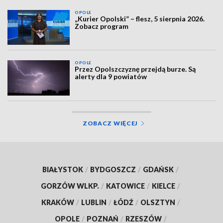
OPOLE
„Kurier Opolski” – flesz, 5 sierpnia 2026.
Zobacz program
OPOLE
Przez Opolszczyznę przejdą burze. Są
alerty dla 9 powiatów
ZOBACZ WIĘCEJ
BIAŁYSTOK
/
BYDGOSZCZ
/
GDAŃSK
/
GORZÓW WLKP.
/
KATOWICE
/
KIELCE
/
KRAKÓW
/
LUBLIN
/
ŁÓDŹ
/
OLSZTYN
/
OPOLE
/
POZNAŃ
/
RZESZÓW
/