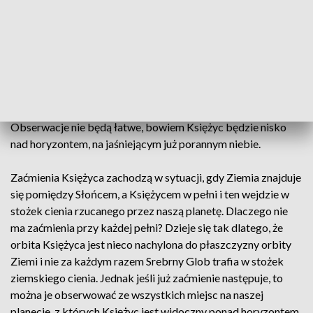
zaćmienia całkowitego o godz. 6.54, koniec zaćmienia
częściowego o godz. 7.55, koniec zaćmienia półcieniowego o
godz. 8.51.
Obserwatorzy w Polsce zobaczą zaćmienie przy
zachodzącym Księżycu jako półcieniowe, a także dodatkowo
pierwsze fragmenty fazy zaćmienia częściowego. To, na ile
duży będzie to fragment, będzie zależało od miejsca pobytu.
Obserwacje nie będą łatwe, bowiem Księżyc będzie nisko
nad horyzontem, na jaśniejącym już porannym niebie.
Zaćmienia Księżyca zachodzą w sytuacji, gdy Ziemia znajduje
się pomiędzy Słońcem, a Księżycem w pełni i ten wejdzie w
stożek cienia rzucanego przez naszą planetę. Dlaczego nie
ma zaćmienia przy każdej pełni? Dzieje się tak dlatego, że
orbita Księżyca jest nieco nachylona do płaszczyzny orbity
Ziemi i nie za każdym razem Srebrny Glob trafia w stożek
ziemskiego cienia. Jednak jeśli już zaćmienie następuje, to
można je obserwować ze wszystkich miejsc na naszej
planecie, z których Księżyc jest widoczny ponad horyzontem.