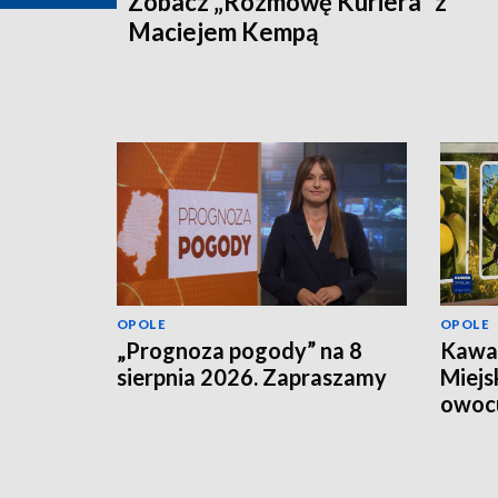
Zobacz „Rozmowę Kuriera” z
Maciejem Kempą
OPOLE
OPOLE
„Prognoza pogody” na 8
Kawał
sierpnia 2026. Zapraszamy
Miejs
owoc