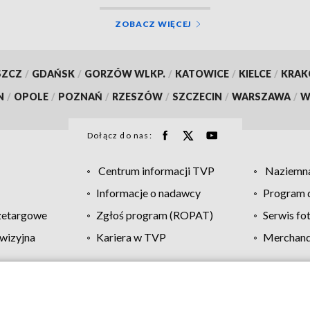
ZOBACZ WIĘCEJ
SZCZ
/
GDAŃSK
/
GORZÓW WLKP.
/
KATOWICE
/
KIELCE
/
KRA
N
/
OPOLE
/
POZNAŃ
/
RZESZÓW
/
SZCZECIN
/
WARSZAWA
/
W
Dołącz do nas:
Centrum informacji TVP
Naziemna
Informacje o nadawcy
Program d
zetargowe
Zgłoś program (ROPAT)
Serwis fo
wizyjna
Kariera w TVP
Merchandi
Polityka prywatności
Moje zgody
Pomoc
Biuro re