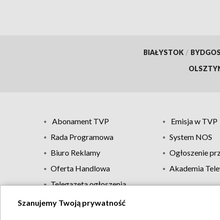
BIAŁYSTOK
/
BYDGO
OLSZTY
Abonament TVP
Emisja w TVP
Rada Programowa
System NOS
Biuro Reklamy
Ogłoszenie pr
Oferta Handlowa
Akademia Tele
Telegazeta ogłoszenia
Szanujemy Twoją prywatność
Regulamin TVP