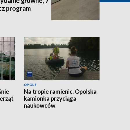
wydanie główne, 7
acz program
OPOLE
śnie
Na tropie ramienic. Opolska
erząt
kamionka przyciąga
naukowców