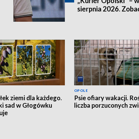
„Kurier Opolski” – 
sierpnia 2026. Zob
OPOLE
ek ziemi dla każdego.
Psie ofiary wakacji. Ro
ki sad w Głogówku
liczba porzuconych zwi
uje