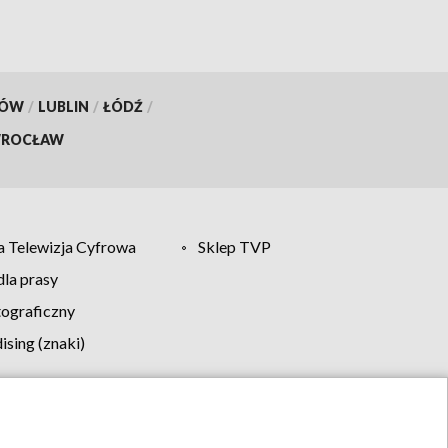
KÓW
/
LUBLIN
/
ŁÓDŹ
/
ROCŁAW
 Telewizja Cyfrowa
Sklep TVP
la prasy
tograficzny
sing (znaki)
klamy
Kontakt