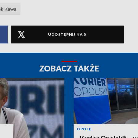
k Kawa
UDOSTĘPNIJ NA X
ZOBACZ TAKŻE
OPOLE