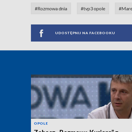
#Rozmowa dnia
#tvp3 opole
#Mare
UDOSTĘPNIJ NA FACEBOOKU
OPOLE