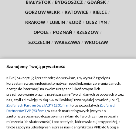
BIAŁYSTOK
/
BYDGOSZCZ
/
GDAŃSK
/
GORZÓW WLKP.
/
KATOWICE
/
KIELCE
/
KRAKÓW
/
LUBLIN
/
ŁÓDŹ
/
OLSZTYN
/
OPOLE
/
POZNAŃ
/
RZESZÓW
/
SZCZECIN
/
WARSZAWA
/
WROCŁAW
Szanujemy Twoją prywatność
Dołącz do nas:
Kliknij "Akceptuję i przechodzę do serwisu", aby wyrazić zgody na
korzystanie z technologii automatycznego śledzenia i zbierania danych,
TVP
dostęp do informacji na Twoim urządzeniu końcowym i ich
Abonament TVP
przechowywanie oraz na przetwarzanie Twoich danych osobowych przez
Regulamin TVP
nas, czyli Telewizję Polską S.A. w likwidacji (zwaną dalej również „TVP”),
Emisja w TVP
Zaufanych Partnerów z IAB* (1201 firm)
oraz pozostałych
Zaufanych
Polityka prywatności
Partnerów TVP (93 firm)
, w celach marketingowych (w tym do
Centrum informacji TVP
Moje zgody
zautomatyzowanego dopasowania reklam do Twoich zainteresowań i
mierzenia ich skuteczności) i pozostałych, które wskazujemy poniżej, a
Naziemna Telewizja Cyfrowa
Pomoc
także zgody na udostępnianie przez nas identyfikatora PPID do Google.
Sklep TVP
Biuro reklamy