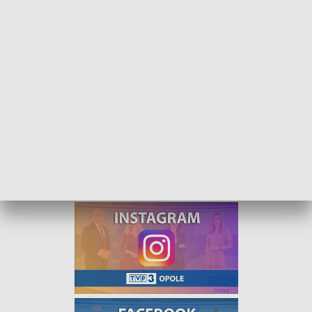
Kurier Opolski - wydanie poranne - 12 maja 2022
Kurier Opolski - wydanie poranne, od poniedziałku
do piątku o godzinie 8:00.