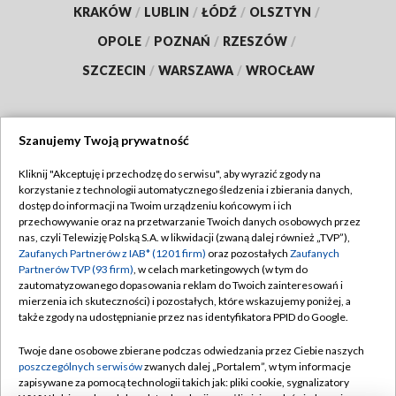
KRAKÓW
/
LUBLIN
/
ŁÓDŹ
/
OLSZTYN
/
OPOLE
/
POZNAŃ
/
RZESZÓW
/
SZCZECIN
/
WARSZAWA
/
WROCŁAW
Szanujemy Twoją prywatność
Dołącz do nas:
Kliknij "Akceptuję i przechodzę do serwisu", aby wyrazić zgody na
korzystanie z technologii automatycznego śledzenia i zbierania danych,
TVP
dostęp do informacji na Twoim urządzeniu końcowym i ich
Abonament TVP
przechowywanie oraz na przetwarzanie Twoich danych osobowych przez
Regulamin TVP
nas, czyli Telewizję Polską S.A. w likwidacji (zwaną dalej również „TVP”),
Emisja w TVP
Zaufanych Partnerów z IAB* (1201 firm)
oraz pozostałych
Zaufanych
Polityka prywatności
Partnerów TVP (93 firm)
, w celach marketingowych (w tym do
Centrum informacji TVP
Moje zgody
zautomatyzowanego dopasowania reklam do Twoich zainteresowań i
mierzenia ich skuteczności) i pozostałych, które wskazujemy poniżej, a
Naziemna Telewizja Cyfrowa
Pomoc
także zgody na udostępnianie przez nas identyfikatora PPID do Google.
Sklep TVP
Biuro reklamy
Twoje dane osobowe zbierane podczas odwiedzania przez Ciebie naszych
Rada Programowa
poszczególnych serwisów
zwanych dalej „Portalem”, w tym informacje
Kontakt
zapisywane za pomocą technologii takich jak: pliki cookie, sygnalizatory
System NOS