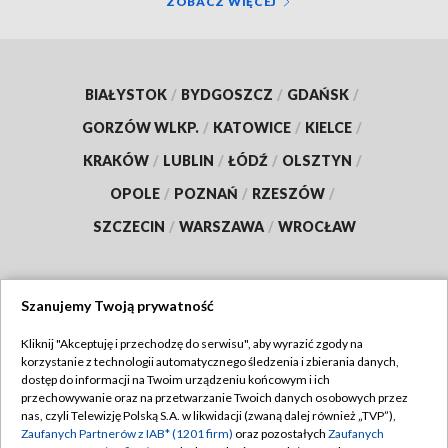
ZOBACZ WIĘCEJ
BIAŁYSTOK
/
BYDGOSZCZ
/
GDAŃSK
/
GORZÓW WLKP.
/
KATOWICE
/
KIELCE
/
KRAKÓW
/
LUBLIN
/
ŁÓDŹ
/
OLSZTYN
/
OPOLE
/
POZNAŃ
/
RZESZÓW
/
SZCZECIN
/
WARSZAWA
/
WROCŁAW
Szanujemy Twoją prywatność
Dołącz do nas:
Kliknij "Akceptuję i przechodzę do serwisu", aby wyrazić zgody na
korzystanie z technologii automatycznego śledzenia i zbierania danych,
TVP
dostęp do informacji na Twoim urządzeniu końcowym i ich
Abonament TVP
przechowywanie oraz na przetwarzanie Twoich danych osobowych przez
Regulamin TVP
nas, czyli Telewizję Polską S.A. w likwidacji (zwaną dalej również „TVP”),
Emisja w TVP
Polityka prywatności
Zaufanych Partnerów z IAB* (1201 firm)
oraz pozostałych
Zaufanych