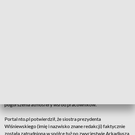
Opola Arkadiusza Wiśniewskiego, którzy dostali pracę w
miejskich spółkach. Portal nto.pl dotarł do pisma, które
wpłynęło do rady nadzorczej WiK Opole i dotyczy
konkretnie siostry prezydenta miasta. Z dokumentu wynika,
że niedługo po wygraniu wyborów przez prezydenta miasta
Opola w 2014 roku została ona pracownikiem wodociągów.
W piśmie do rady nadzorczej pojawiały się informacje, że
prezydent miał naciskać na zatrudnienie siostry w WiK mimo,
że nie miała ona kompetencji związanych ze specyfiką
działalności spółki (podnoszono, że wcześniej pracowała w
sklepie z zabawkami) - czytamy w NTO. W piśmie do rady
pojawiły się także zarzuty, że siostra prezydenta miała
powoływać się na brata w swojej pracy, co prowadziło do
pogorszenia atmosfery wśród pracowników.
Portal nto.pl potwierdził, że siostra prezydenta
Wiśniewskiego (imię i nazwisko znane redakcji) faktycznie
została zatrudniona w spółce tuż po zwycięstwie Arkadiusza