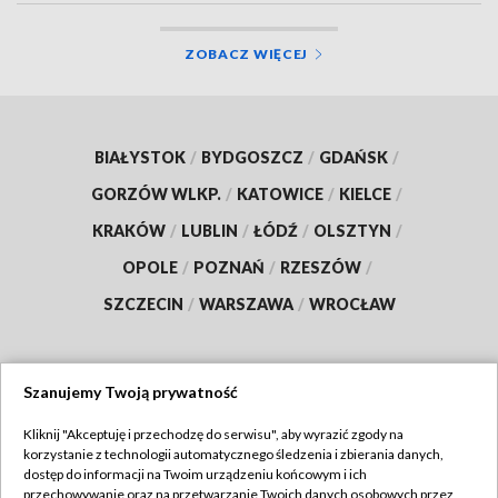
ZOBACZ WIĘCEJ
BIAŁYSTOK
/
BYDGOSZCZ
/
GDAŃSK
/
GORZÓW WLKP.
/
KATOWICE
/
KIELCE
/
KRAKÓW
/
LUBLIN
/
ŁÓDŹ
/
OLSZTYN
/
OPOLE
/
POZNAŃ
/
RZESZÓW
/
SZCZECIN
/
WARSZAWA
/
WROCŁAW
Szanujemy Twoją prywatność
Dołącz do nas:
Kliknij "Akceptuję i przechodzę do serwisu", aby wyrazić zgody na
korzystanie z technologii automatycznego śledzenia i zbierania danych,
TVP
dostęp do informacji na Twoim urządzeniu końcowym i ich
Abonament TVP
przechowywanie oraz na przetwarzanie Twoich danych osobowych przez