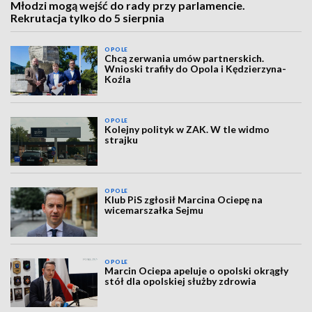
Młodzi mogą wejść do rady przy parlamencie.
Rekrutacja tylko do 5 sierpnia
OPOLE
Chcą zerwania umów partnerskich.
Wnioski trafiły do Opola i Kędzierzyna-
Koźla
OPOLE
Kolejny polityk w ZAK. W tle widmo
strajku
OPOLE
Klub PiS zgłosił Marcina Ociepę na
wicemarszałka Sejmu
OPOLE
Marcin Ociepa apeluje o opolski okrągły
stół dla opolskiej służby zdrowia